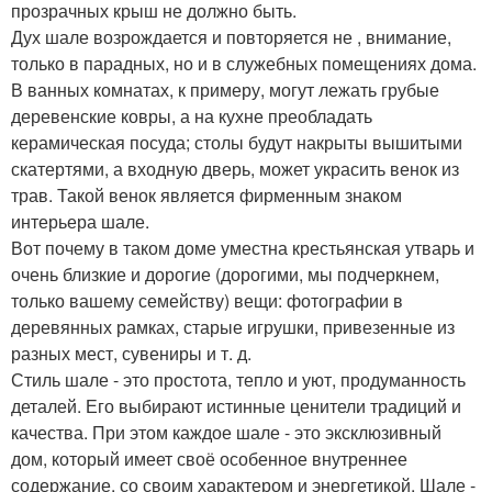
прозрачных крыш не должно быть.
Дух шале возрождается и повторяется не , внимание,
только в парадных, но и в служебных помещениях дома.
В ванных комнатах, к примеру, могут лежать грубые
деревенские ковры, а на кухне преобладать
керамическая посуда; столы будут накрыты вышитыми
скатертями, а входную дверь, может украсить венок из
трав. Такой венок является фирменным знаком
интерьера шале.
Вот почему в таком доме уместна крестьянская утварь и
очень близкие и дорогие (дорогими, мы подчеркнем,
только вашему семейству) вещи: фотографии в
деревянных рамках, старые игрушки, привезенные из
разных мест, сувениры и т. д.
Стиль шале - это простота, тепло и уют, продуманность
деталей. Его выбирают истинные ценители традиций и
качества. При этом каждое шале - это эксклюзивный
дом, который имеет своё особенное внутреннее
содержание, со своим характером и энергетикой. Шале -