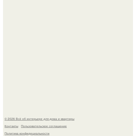
69-Летний житель Италии создал фальшивый античный
амфитеатр и долгое время успешно выдавал его за
настоящее историческое наследие.
Невеста без права выбора: как показ Samuel Cirnansck
2012 года превратил подиум в манифест против
принуждения.
© 2026 Всё об интерьере для дома и квартиры
Контакты
Пользовательское соглашение
Политика конфидециальности