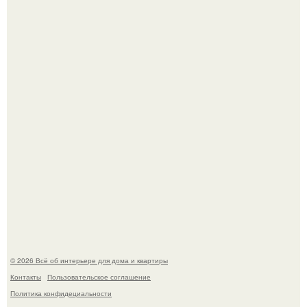
Кёнигсберг. Интерьер дома студенческого братства
"Германия".
Это жилой комплекс в Париже, в пригороде нуази - ле -
гран.
© 2026 Всё об интерьере для дома и квартиры
Контакты
Пользовательское соглашение
Политика конфидециальности