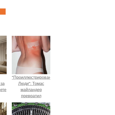
"Проиллюстрированные
-за
Люди": Томас
яете
майландер
превратил
солнечные ожоги в
арт - объект.