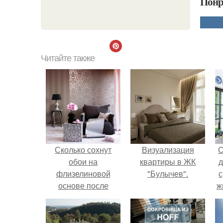
Понр
Читайте также
Сколько сохнут
Визуализация
С
обои на
квартиры в ЖК
д
флизелиновой
"Булычев".
с
основе после
ж
поклейки. Когда
с
высохнет клей?
с