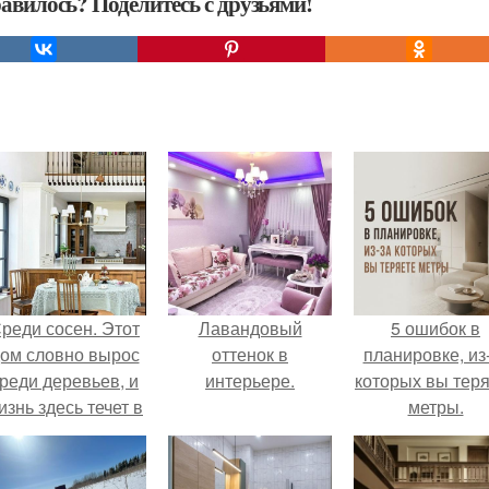
авилось? Поделитесь с друзьями!
реди сосен. Этот
Лавандовый
5 ошибок в
ом словно вырос
оттенок в
планировке, из
реди деревьев, и
интерьере.
которых вы тер
изнь здесь течет в
метры.
обственном ритме
- спокойно, без
пешки и лишнего