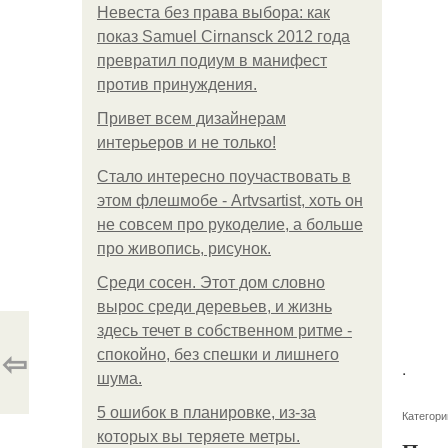
Невеста без права выбора: как
показ Samuel Cirnansck 2012 года
превратил подиум в манифест
против принуждения.
Привет всем дизайнерам
интерьеров и не только!
Стало интересно поучаствовать в
этом флешмобе - Artvsartist, хоть он
не совсем про рукоделие, а больше
про живопись, рисунок.
Среди сосен. Этот дом словно
вырос среди деревьев, и жизнь
здесь течет в собственном ритме -
⇦
спокойно, без спешки и лишнего
.
шума.
5 ошибок в планировке, из-за
Категори
которых вы теряете метры.