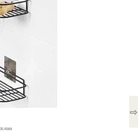
⇨
ля дома