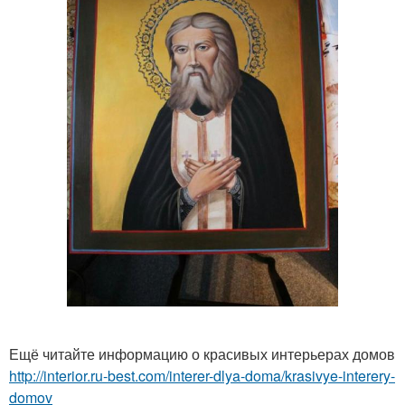
Ещё читайте информацию о красивых интерьерах домов
http://interior.ru-best.com/interer-dlya-doma/krasivye-interery-
domov