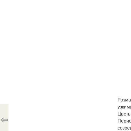
Розма
узким
Цветы
⇦
Перио
созре