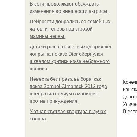
В сети продолжают обсуждать
изменения во внешности актрисы.
Нейросети добрались до семейных
чатов, и теперь под угрозой
мамины нервы.
Детали решают всё: выход приянки
чопры на показе Dior обернулся
шквалом критики из-за небрежного
пошива.
Невеста без права выбора: как
Конеч
показ Samuel Cirnansck 2012 года
изыск
превратил подиум в манифест
допол
против принуждения.
Уличн
В ест
Уютная светлая квартира в лучах
солнца.