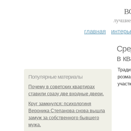
В
лучшие 
главная
интерь
Сре
в к
Тради
розма
Популярные материалы
участ
Почему в советских квартирах
ставили сразу две входные двери.
Круг замкнулся: психологиня
Вероника Степанова снова вышла
замуж за собственного бывшего
мужа.