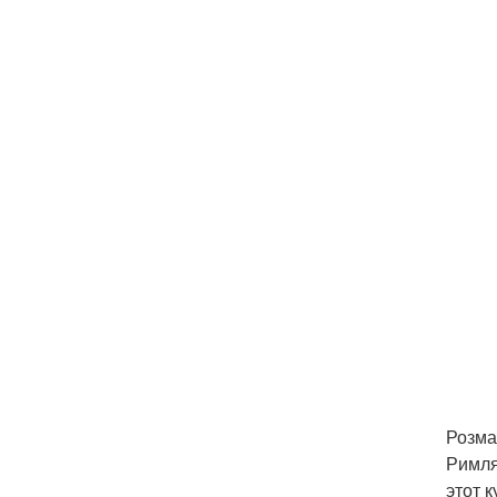
Розма
Римля
этот 