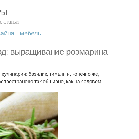
РЫ
е статьи
зайна
мебель
од: выращивание розмарина
улинарии: базилик, тимьян и, конечно же,
аспространено так обширно, как на садовом