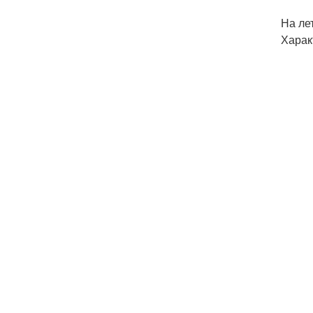
На ле
Харак