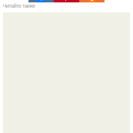
Читайте также
9 комнатных растений, которые выделяют кислород
даже ночью.
Визуализация квартиры в ЖК "Булычев".