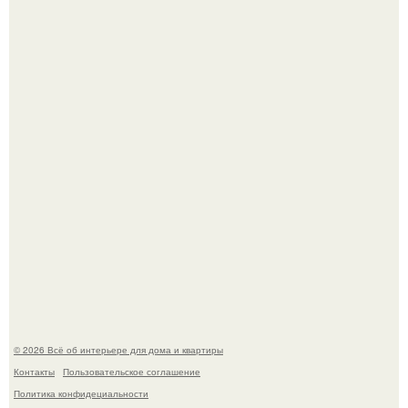
Двухкомнатная квартира в стиле сканди кинфолк и
мебелью 50-х годов в высотке на котельнической.
Кёнигсберг. Интерьер дома студенческого братства
"Германия".
© 2026 Всё об интерьере для дома и квартиры
Контакты
Пользовательское соглашение
Политика конфидециальности