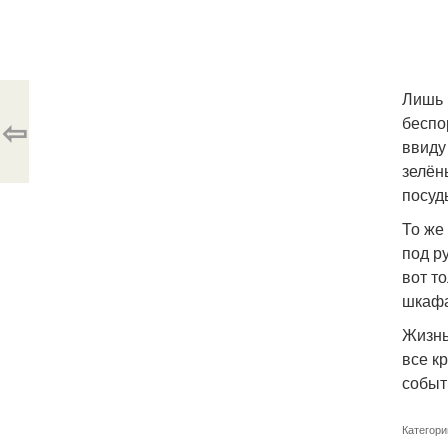
Лишь 
⇦
беспо
ввиду
зелён
посуд
То же
под р
вот т
шкафа
Жизнь
все к
событ
Категори