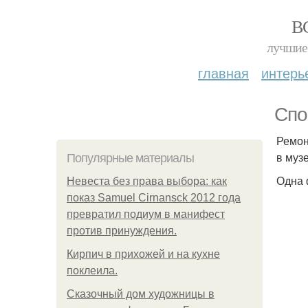
В
лучшие 
главная
интерь
Спо
Ремон
в муз
Популярные материалы
Одна 
Невеста без права выбора: как
показ Samuel Cirnansck 2012 года
превратил подиум в манифест
против принуждения.
Кирпич в прихожей и на кухне
поклеила.
Сказочный дом художницы в