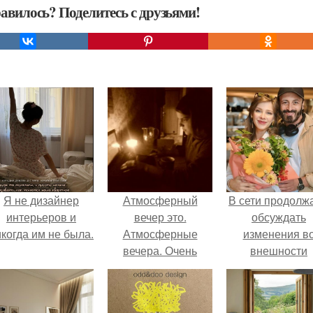
авилось? Поделитесь с друзьями!
Я не дизайнер
Атмосферный
В сети продолж
интерьеров и
вечер это.
обсуждать
когда им не была.
Атмосферные
изменения в
вечера. Очень
внешности
часто люди
актрисы.
употребляют такие
выражения, как