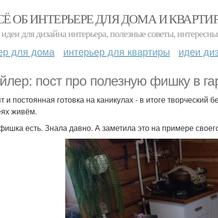
СЁ ОБ ИНТЕРЬЕРЕ ДЛЯ ДОМА И КВАРТИ
идеи для дизайна интерьера, полезные советы, интересны
ер для дома
интерьер для квартиры
идеи ди
йлер: пост про полезную фишку в га
т и постоянная готовка на каникулах - в итоге творческий 
еях живём.
фишка есть. Знала давно. А заметила это на примере своег