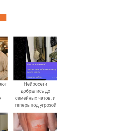
ают
Нейросети
добрались до
о
семейных чатов, и
теперь под угрозой
мамины нервы.