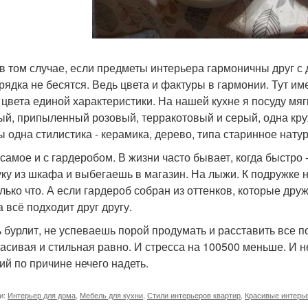
в том случае, если предметы интерьера гармоничны друг с др
рядка не бесятся. Ведь цвета и фактуры в гармонии. Тут име
 цвета единой характеристики. На нашей кухне я посуду мя
ый, припыленный розовый, терракотовый и серый, одна круж
ы одна стилистика - керамика, дерево, типа старинное нату
 самое и с гардеробом. В жизни часто бывает, когда быстро
уку из шкафа и выбегаешь в магазин. На лыжи. К подружке на
олько что. А если гардероб собран из оттенков, которые друж
 всё подходит друг другу.
 бурлит, не успеваешь порой продумать и расставить все по
расивая и стильная равно. И стресса на 100500 меньше. И
ий по причине нечего надеть.
и:
Интерьер для дома
,
Мебель для кухни
,
Стили интерьеров квартир
,
Красивые интерь