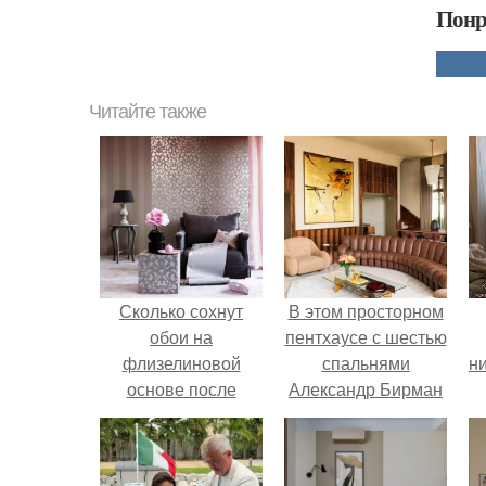
Понр
Читайте также
Сколько сохнут
В этом просторном
обои на
пентхаусе с шестью
флизелиновой
спальнями
ни
основе после
Александр Бирман
поклейки. Когда
живет со своей
высохнет клей?
семьей.