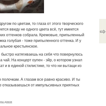
угом по цветам, то глаза от этого творческого
⇨
ется ввиду не одного цвета всё, тут имеется
гких оттенков собрала. Кремовые, припыленный
ка голубая - тоже припыленного оттенка. И у
ральное крестьянское.
 - быстро натягиваешь на себя что повернулось
 чай. На концерт оупен - эйр, о котором узнал
ат и в единой стилистике, то что ни вытащи из
 полочкам. А глазам все равно красиво. И ты
 не отказываешься от импульсивных приятных
еры домов