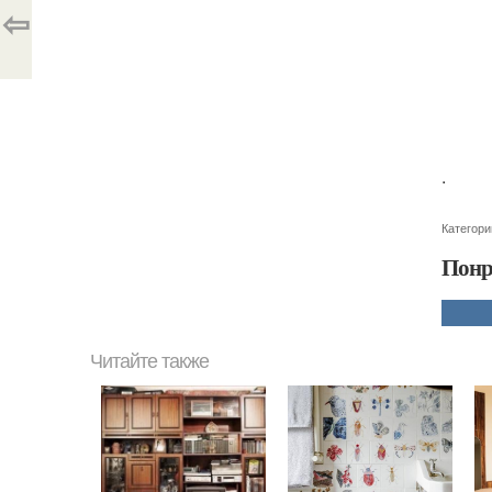
⇦
.
Категори
Понр
Читайте также