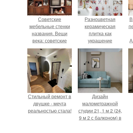
Советские
Разноцветная
В
мебельные стенки
керамическая
п
названия. Вещи
плитка как
века: советские
украшение
А
стенки 80-х.
интерьера.
Стильный ремонт в
Дизайн
двушке - мечта
малометражной
реальностью стала!
студии 21, 1 м 2 (24,
9 м 2 с балконом) в
Краснодаре.