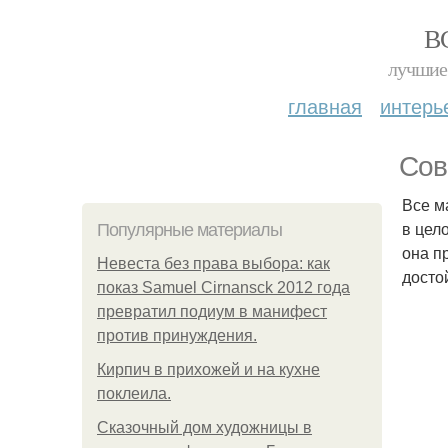
В
лучшие 
главная
интерь
Сов
Все м
в цел
Популярные материалы
она п
Невеста без права выбора: как
досто
показ Samuel Cirnansck 2012 года
превратил подиум в манифест
против принуждения.
Кирпич в прихожей и на кухне
поклеила.
Сказочный дом художницы в