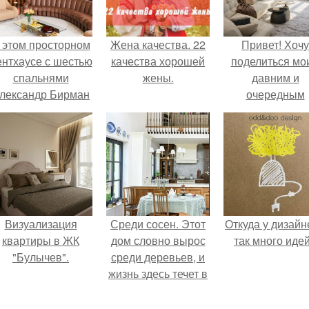
 этом просторном
Жена качества. 22
Привет! Хочу
ентхаусе с шестью
качества хорошей
поделиться мо
спальнями
жены.
давним и
лександр Бирман
очередным
живет со своей
неопубликован
семьей.
проектом.
Визуализация
Среди сосен. Этот
Откуда у дизайн
квартиры в ЖК
дом словно вырос
так много иде
"Булычев".
среди деревьев, и
жизнь здесь течет в
собственном ритме
- спокойно, без