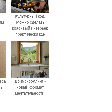
Культурный код.
им
Можно сделать
красивый интерьер
практически где
ным
угодно.
ера
Дримскроллинг -
й?
новый формат
мечтательности.