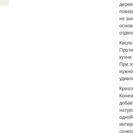
дерев
повер
не за
основ
отдел
Кисло
Проти
кухни
При э
нужно
удивл
Креат
Конеч
добав
натур
одной
интер
сочет