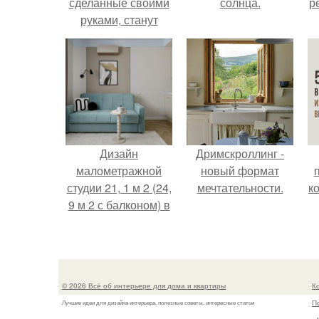
сделанные своими
солнца.
р
руками, станут
изюминкой
интерьера вашей
квартиры.
Дизайн
Дримскроллинг -
малометражной
новый формат
студии 21, 1 м 2 (24,
мечтательности.
к
9 м 2 с балконом) в
Краснодаре.
© 2026 Всё об интерьере для дома и квартиры
К
П
Лучшие идеи для дизайна интерьера, полезные советы, интересные статьи