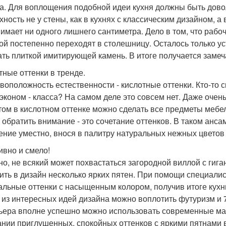
а. Для воплощения подобной идеи кухня должны быть дово
хность не у стены, как в кухнях с классическим дизайном, а
нимает ни одного лишнего сантиметра. Дело в том, что рабо
ой постепенно переходят в столешницу. Осталось только уст
ать плиткой имитирующей камень. В итоге получается замеча
тные оттенки в тренде.
воположность естественности - кислотные оттенки. Кто-то с
 эконом - класса? На самом деле это совсем нет. Даже очень
том в кислотном оттенке можно сделать все предметы мебе
 обратить внимание - это сочетание оттенков. В таком анса
ение уместно, внося в палитру натуральных нежных цветов 
ивно и смело!
но, не всякий может похвастаться загородной виллой с гига
ить в дизайн несколько ярких пятен. При помощи специали
альные оттенки с насыщенным колором, получив итоге кухн
 из интересных идей дизайна можно воплотить футуризм и 7
ьера вполне успешно можно использовать современные мат
ании приглушенных, спокойных оттенков с яркими пятнами 