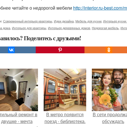
бнее читайте о недорогой мебели
http://interior.ru-best.co
и:
Современный интерьер квартиры
,
Идеи дизайна
,
Мебель для кухни
,
Интерьер кухни
ра дома
,
Интерьер для квартиры
,
Интерьер деревянных домов
,
Недорогая мебель
,
Инте
авилось? Поделитесь с друзьями!
тильный ремонт в
В метро появится
В сети продолж
двушке - мечта
поезд - библиотека.
обсуждать