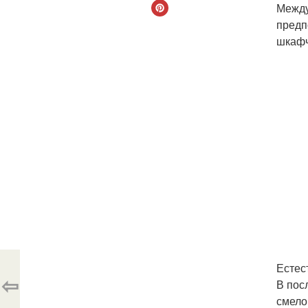
Между
предп
шкафч
Естес
⇦
В пос
смело