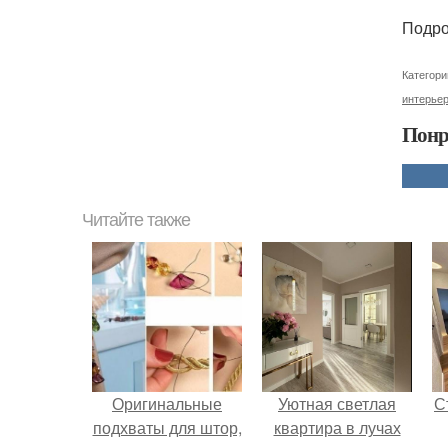
Подро
Категори
интерье
Понр
Читайте также
Оригинальные
Уютная светлая
С
подхваты для штор,
квартира в лучах