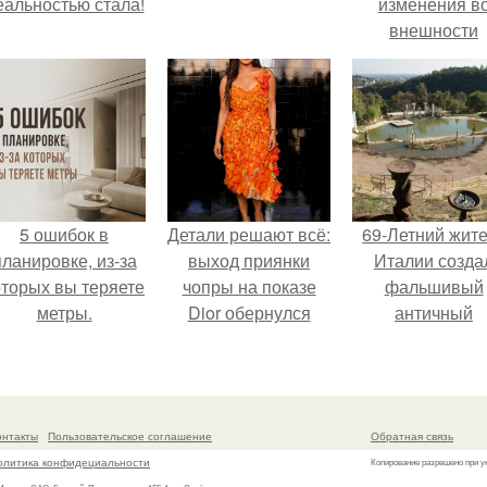
еальностью стала!
изменения в
внешности
актрисы.
5 ошибок в
Детали решают всё:
69-Летний жит
планировке, из-за
выход приянки
Италии созда
оторых вы теряете
чопры на показе
фальшивый
метры.
Dior обернулся
античный
шквалом критики
амфитеатр и
из-за небрежного
долгое врем
пошива.
успешно выда
его за настоящ
онтакты
Пользовательское соглашение
Обратная связь
историческо
олитика конфидециальности
Копирование разрешено при у
наследие.