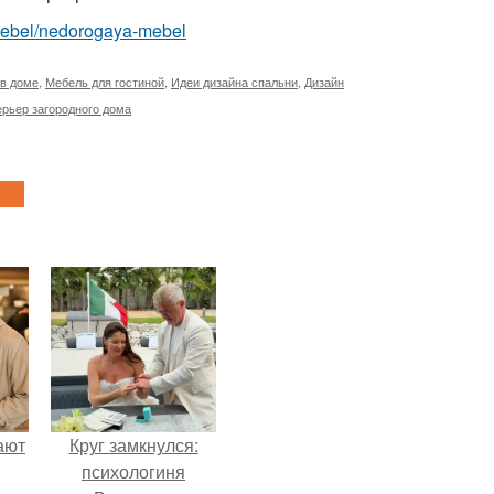
m/mebel/nedorogaya-mebel
 в доме
,
Мебель для гостиной
,
Идеи дизайна спальни
,
Дизайн
рьер загородного дома
ают
Круг замкнулся:
психологиня