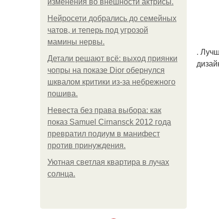
изменения во внешности актрисы.
Нейросети добрались до семейных
чатов, и теперь под угрозой
мамины нервы.
. Луч
Детали решают всё: выход приянки
дизай
чопры на показе Dior обернулся
шквалом критики из-за небрежного
пошива.
Невеста без права выбора: как
показ Samuel Cirnansck 2012 года
превратил подиум в манифест
против принуждения.
Уютная светлая квартира в лучах
солнца.