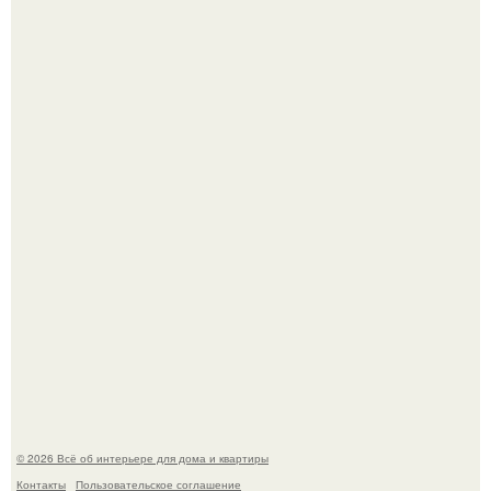
Среди сосен. Этот дом словно вырос среди деревьев, и
жизнь здесь течет в собственном ритме - спокойно, без
спешки и лишнего шума.
Дримскроллинг - новый формат мечтательности.
© 2026 Всё об интерьере для дома и квартиры
Контакты
Пользовательское соглашение