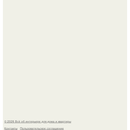
Визуализация квартиры в ЖК "Булычев".
Среди сосен. Этот дом словно вырос среди деревьев, и
жизнь здесь течет в собственном ритме - спокойно, без
спешки и лишнего шума.
© 2026 Всё об интерьере для дома и квартиры
Контакты
Пользовательское соглашение