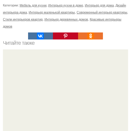
Категории:
Мебель для кухни
,
Интерьер кухни в доме
,
Интерьер для дома
,
Дизайн
интерьера дома
,
Интерьер маленькой квартиры
,
Современный интерьер квартиры
,
Стили интерьеров квартир
,
Интерьер деревянных домов
,
Красивые интерьеры
домов
Читайте также
Какие достоинства у натяжных потолков?