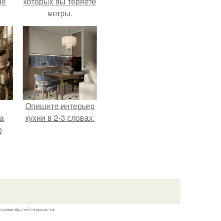
не
которых вы теряете
метры.
Опишите интерьер
а
кухни в 2-3 словах.
о
казании обратной гиперссылки.