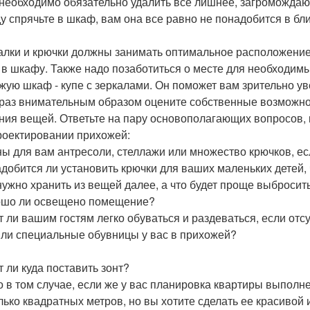
необходимо обязательно удалить все лишнее, загромождаю
у спрячьте в шкаф, вам она все равно не понадобится в б
лки и крючки должны занимать оптимальное расположение
 в шкафу. Также надо позаботиться о месте для необходи
жую шкаф - купе с зеркалами. Он поможет вам зрительно ув
 раз внимательным образом оцените собственные возможн
ния вещей. Ответьте на пару основополагающих вопросов, к
роектировании прихожей:
ы для вам антресоли, стеллажи или множество крючков, ес
добится ли установить крючки для ваших маленьких детей
нужно хранить из вещей далее, а что будет проще выбросить
шо ли освещено помещение?
т ли вашим гостям легко обуваться и раздеваться, если отс
 ли специальные обувницы у вас в прихожей?
т ли куда поставить зонт?
о в том случае, если же у вас планировка квартиры выполн
лько квадратных метров, но вы хотите сделать ее красивой и