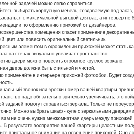
вленной задачей можно легко справиться.
йтесь выбирать корпусную мебель, создаваемую под заказ,
ьзоваться с максимальной выгодой для вас, а интерьер не 
омендации по оформлению прихожей от дизайнеров.
есовершенства помещения спасет применение декоративны
ий цвет или повесить оригинальный светильник.
ресным элементом в оформлении прихожей может стать как
ала на стенах визуально увеличат пространство.
отив двери можно повесить огромное круглое зеркало.
ная дверь должна быть стильной и чистой.
о применяйте в интерьере прихожей фотообои. Будет созд
ность.
инальный звонок или броски номер вашей квартиры привне
транство надо обязательно зрительно увеличивать, это пой
ой задачей помогут справиться зеркала. Только не переусер
точно. Можно выбрать шкаф - купе с зеркальными дверцами,
 вам не очень нужна межкомнатная дверь между прихожей 
ь. В результате восприятие вашей квартиры целостным пол
ите пристальное внимание на освещение прихожей. Оно д