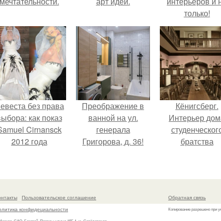
мечтательности.
арт идеи.
интерьеров и 
только!
евеста без права
Преображение в
Кёнигсберг.
выбора: как показ
ванной на ул.
Интерьер дом
Samuel Cirnansck
генерала
студенческог
2012 года
Григорова, д. 36!
братства
ревратил подиум
"Германия".
 манифест против
принуждения.
онтакты
Пользовательское соглашение
Обратная связь
олитика конфидециальности
Копирование разрешено при у
 Москва, САО, Беговой, Правды улица 15Б 1, м. Савёловская