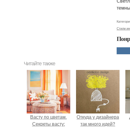
Светл
темны
Категори
Стили ин
Понр
Читайте также
Васту по цветам.
Откуда у дизайнера
Секреты васту:
так много идей?