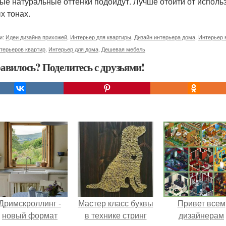
ые натуральные оттенки подойдут. Лучше отойти от исполь
х тонах.
и:
Идеи дизайна прихожей
,
Интерьер для квартиры
,
Дизайн интерьера дома
,
Интерьер 
терьеров квартир
,
Интерьер для дома
,
Дешевая мебель
авилось? Поделитесь с друзьями!
Дримскроллинг -
Мастер класс буквы
Привет всем
новый формат
в технике стринг
дизайнерам