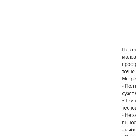
Не се
малов
прост
точно
Мы ре
~Пол 
сузят
~Темн
тесно
~Не з
вынос
- выб