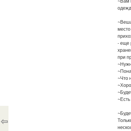
~Вам 
одежд
~Веша
место
прихо
- еще
хране
при п
~Нужн
~Пона
~Что 
~Хоро
~Буде
~Есть
~Буде
⇦
Тольк
неско