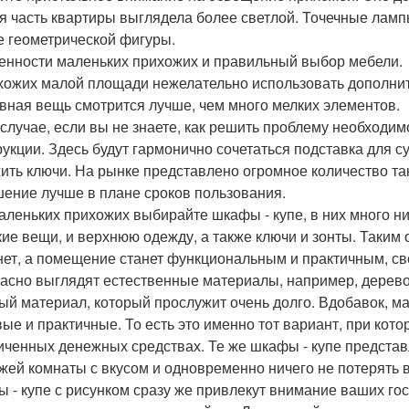
я часть квартиры выглядела более светлой. Точечные лампы
 геометрической фигуры.
бенности маленьких прихожих и правильный выбор мебели.
хожих малой площади нежелательно использовать дополните
вная вещь смотрится лучше, чем много мелких элементов.
 случае, если вы не знаете, как решить проблему необходи
рукции. Здесь будут гармонично сочетаться подставка для су
ить ключи. На рынке представлено огромное количество таки
шение лучше в плане сроков пользования.
аленьких прихожих выбирайте шкафы - купе, в них много н
кие вещи, и верхнюю одежду, а также ключи и зонты. Таким
нет, а помещение станет функциональным и практичным, с
асно выглядят естественные материалы, например, дерево 
ый материал, который прослужит очень долго. Вдобавок, м
ые и практичные. То есть это именно тот вариант, при кот
иченных денежных средствах. Те же шкафы - купе представ
жей комнаты с вкусом и одновременно ничего не потерять 
 - купе с рисунком сразу же привлекут внимание ваших гос