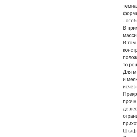
темна
форме
- осо
В при
масси
В том
конст
полож
то ре
Для м
и мел
исчез
Прекр
прочн
дешев
огран
прихо
Шкафы