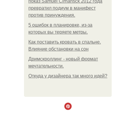
показ Samuel Cirnansck 2012 года
превратил подиум в манифест
против принуждения.
5 ошибок в планировке, из-за
которых вы теряете метры.
Как поставить кровать в спальне.
Влияние обстановки на сон
Дримскроллинг - новый формат
мечтательности.
Откуда у дизайнера так много идей?