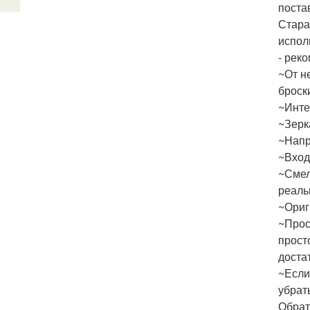
поста
Стара
испол
- рек
~От н
броск
~Инте
~Зерк
~Напр
~Вход
~Смел
реаль
~Ориг
~Прос
прост
доста
~Если
убрат
Обрат