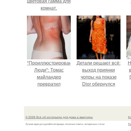
цветовая гамма для
комнат.
"Проиллюстрированные
Детали решают всё:
Н
Люди": Томас
выход приянки
майландер
чопры на показе
превратил
Dior обернулся
солнечные ожоги в
шквалом критики
п
арт - объект.
из-за небрежного
в
пошива.
© 2026 Всё об интерьере для дома и квартиры
К
П
Лучшие идеи для дизайна интерьера, полезные советы, интересные статьи
г.