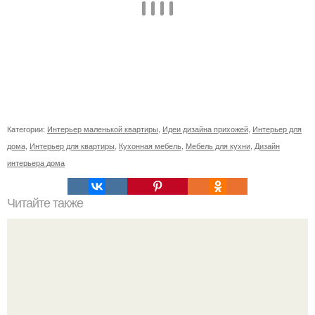
Категории:
Интерьер маленькой квартиры
,
Идеи дизайна прихожей
,
Интерьер для
дома
,
Интерьер для квартиры
,
Кухонная мебель
,
Мебель для кухни
,
Дизайн
интерьера дома
Читайте также