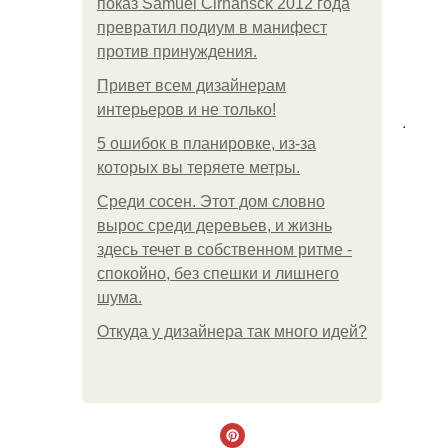
показ Samuel Cirnansck 2012 года
превратил подиум в манифест
против принуждения.
Привет всем дизайнерам
интерьеров и не только!
.
5 ошибок в планировке, из-за
которых вы теряете метры.
Среди сосен. Этот дом словно
вырос среди деревьев, и жизнь
здесь течет в собственном ритме -
спокойно, без спешки и лишнего
шума.
Откуда у дизайнера так много идей?