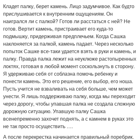
Кладет палку, берет камень. Лицо задумчивое. Как будто
прислушивается к внутренним ощущениям. Он
наигрался ли с палкой? Готов ли расстаться с ней? Не
готов. Вертит камень, пристраивает его куда-то
подмышку, придерживая предплечьем. Когда Сашка
наклоняется за палкой, камень падает. Через несколько
попыток Сашке все-таки удается взять в руки и камень, и
палку. Правда палка лежит на неуклюже растопыренных
локтях, готовая в любой момент соскользнуть в сторону.
Я удерживаю себя от соблазна помочь ребенку и
понести камень. Это его решение, его выбор, его ноша.
Пусть учится не взваливать на себя больше, чем может
унести. Я лишь поддерживаю палку, когда мы переходит
через дорогу, чтобы упавшая палка не создала сложную
дорожную ситуацию. Упавшую палку Сашка
всенепременно захочет поднять, а с камнем в руках это
не так просто осуществить ….
А после перекрестка начинается правильный поребрик.