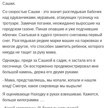
Сашки.
Со скоростью Сашки - это значит разглядывая бабочек
над одуванчиками, муравьев, атакующих гусеницу на
тротуаре. Замечая поганки, неожиданно выросшие на
городском газоне. Пиная опавшие и уже подгнившие
яблочки. Скатывая в худого грязного снеговика первый
снег. Разглядывая редкие марки машин на парковках и
многое другое, что способен заметить ребенок, которого
никуда не тащит за руку мама.
Однажды, придя за Сашкой в садик, я застала его в
песочнице. Он восторженно продемонстрировал мне
большой камень, держа его двумя руками.
- Мама, представляешь, мы копали, копали и нашли
клад! Смотри, какое сокровище мы вырыли!
Я оценивающе Находку в руках взвешиваю. Кажется,
больше килограмма ….
- Какой здоровенный! Долго выкапывали?