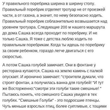
У правильного поребрика ширина в ширину стопу.
Правильный поребрик отделяет тротуар не от проезжей
части, а от газона, а значит, по нему безопасно ходить.
Правильный поребрик соблазнительно возвышается над
уровнем тротуара. Следующие 200 м нашего маршрута
до дома Сашка всегда проходит по поребрику. И не
только Сашка. Я тоже с детства люблю ходить по
правильным поребрикам. Когда ты идешь по поребрику
за своим ребенком, гораздо легче двигаться с его
скоростью.
А потом Сашка голубей замечает. Они в фонтане у
ресторана купаются. Сашка на землю камень с палкой
опускает. И иронично замечает: "строители думали, что
строят фонтан, а получилась ванна для голубей! "И тут
же Восторженно:"смотри эти голуби такие смешные! "
Пытаюсь понять, что смешного Сашка увидел в тех
голубях. "Смешные Голуби" - это подросшие птенцы.
Чуть меньше взрослых птиц, более суетливые, с тощими