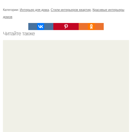
Категории:
Интерьер для дома
,
Стили интерьеров квартир
,
Красивые интерьеры
домов
Читайте также
Неправильное размещение картин. 5 ошибок
размещения картин на стенах