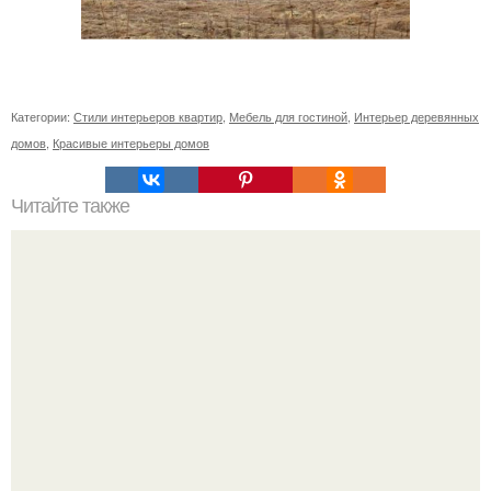
Категории:
Стили интерьеров квартир
,
Мебель для гостиной
,
Интерьер деревянных
домов
,
Красивые интерьеры домов
Читайте также
Вертикальная или горизонтальная плитка в ванной.
Горизонтальная или вертикальная укладка плитки: так ли
это важно