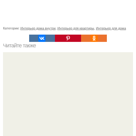
Категории:
Интерьер дома внутри
,
Интерьер для квартиры
,
Интерьер для дома
Читайте также
Стильная квартира в тайбэе.