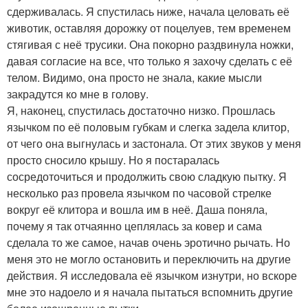
сдерживалась. Я спустилась ниже, начала целовать её
животик, оставляя дорожку от поцелуев, тем временем
стягивая с неё трусики. Она покорно раздвинула ножки,
давая согласие на все, что только я захочу сделать с её
телом. Видимо, она просто не знала, какие мысли
закрадутся ко мне в голову.
Я, наконец, спустилась достаточно низко. Прошлась
язычком по её половым губкам и слегка задела клитор,
от чего она выгнулась и застонала. От этих звуков у меня
просто сносило крышу. Но я постаралась
сосредоточиться и продолжить свою сладкую пытку. Я
несколько раз провела язычком по часовой стрелке
вокруг её клитора и вошла им в неё. Даша поняла,
почему я так отчаянно цеплялась за ковер и сама
сделала то же самое, начав очень эротично рычать. Но
меня это не могло остановить и переключить на другие
действия. Я исследовала её язычком изнутри, но вскоре
мне это надоело и я начала пытаться вспомнить другие