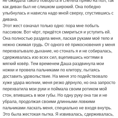
не ожидала такого поворота и слетела прямо на пол, так
как диван был не слишком широкий. Она победно
улыбнулась и нависла надо мной сверху, спустившись с
дивана.
Этот жест означал только одно: пора мне побыть
пассивом. Вот чёрт, придётся смириться и уступить ей.
Она полностью раздела меня, лаская руками моё тело и
нежно сжимая грудь. От одного её прикосновения у меня
перехватывало дыхание, но стонать я и не собиралась,
сдерживалась изо всех сил, вцепившись ногтями в
мягкий ковёр. Тем временем Даша раздвинула мои
ножки и провела пальчиками по клитору, пытаясь
доставить удовольствие. На меня это подействовало
хуже удара молнии, меня резко дёрнуло, но она запросто
перехватила мои руки и поймала своим ротиком мой
стон, впившись в мои губы. Но одну руку она так и не
убрала, продолжая своими длинными ловкими
пальчиками ласкать меня, специально не входя внутрь.
Это была жестокая пытка. Я извивалась, сдерживалась,