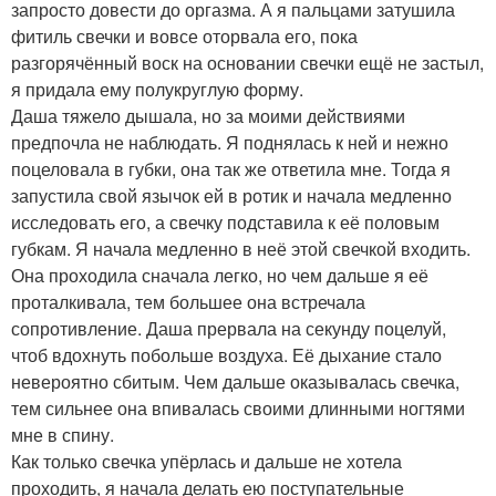
запросто довести до оргазма. А я пальцами затушила
фитиль свечки и вовсе оторвала его, пока
разгорячённый воск на основании свечки ещё не застыл,
я придала ему полукруглую форму.
Даша тяжело дышала, но за моими действиями
предпочла не наблюдать. Я поднялась к ней и нежно
поцеловала в губки, она так же ответила мне. Тогда я
запустила свой язычок ей в ротик и начала медленно
исследовать его, а свечку подставила к её половым
губкам. Я начала медленно в неё этой свечкой входить.
Она проходила сначала легко, но чем дальше я её
проталкивала, тем большее она встречала
сопротивление. Даша прервала на секунду поцелуй,
чтоб вдохнуть побольше воздуха. Её дыхание стало
невероятно сбитым. Чем дальше оказывалась свечка,
тем сильнее она впивалась своими длинными ногтями
мне в спину.
Как только свечка упёрлась и дальше не хотела
проходить, я начала делать ею поступательные