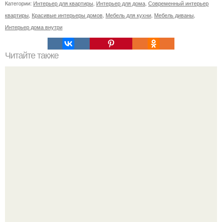
Категории:
Интерьер для квартиры
,
Интерьер для дома
,
Современный интерьер
квартиры
,
Красивые интерьеры домов
,
Мебель для кухни
,
Мебель диваны
,
Интерьер дома внутри
Читайте также
20 способов визуально увеличить комнату.