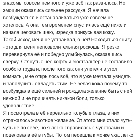
знакомы совсем немного и уже всё так развилось. Но
эмоции оказались сильнее рассудка. Я начала
возбуждаться и останавливаться уже совсем не
хотелось. А она тем временем спустилась ещё ниже и
начала целовать шею, изредка прикусывая кожу.
Такой исход меня не устраивал, о нет! Находиться снизу
- это для меня непозволительная роскошь. Я резко
перевернула её и победно улыбнулась, оказавшись
сверху. Стянуть с неё кофту и бюстгальтер не составило
особого труда и, после того как они улетели в угол
комнаты, мне открылось всё, что я уже мечтала увидеть
и заполучить, овладеть этим. Её белая кожа почему-то
возбуждала ещё сильней и рождала желание быть с ней
нежной и не причинять никакой боли, только
удовольствие.
Я посмотрела в её нереально голубые глаза, в них
отражалось животное желание. От этого мне стало чуть-
чуть не по себе, но я легко справилась с чувствами и
поцеловала её в губы. Потом перешла к мочке уха, легко