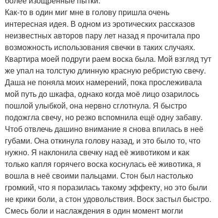
более изощренные пытки.
Как-то в один миг мне в голову пришла очень
интересная идея. В одном из эротических рассказов
неизвестных авторов пару лет назад я прочитала про
возможность использования свечки в таких случаях.
Квартира моей подруги раем воска была. Мой взгляд тут
же упал на толстую длинную красную ребристую свечу.
Даша не поняла моих намерений, пока прослеживала
мой путь до шкафа, однако когда моё лицо озарилось
пошлой улыбкой, она нервно сглотнула. Я быстро
подожгла свечу, но резко вспомнила ещё одну забаву.
Чтоб отвлечь дашино внимание я снова впилась в неё
губами. Она откинула голову назад, и это было то, что
нужно. Я наклонила свечку над её животиком и как
только капля горячего воска коснулась её животика, я
вошла в неё своими пальцами. Стон был настолько
громкий, что я поразилась такому эффекту, но это были
не крики боли, а стон удовольствия. Воск застыл быстро.
Смесь боли и наслаждения в один момент могли