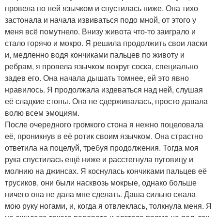
провела по ней язычком и спустилась ниже. Она тихо
застонала и начала извиваться подо мной, от этого у
меня всё помутнело. Внизу живота что-то заиграло и
стало горячо и мокро. Я решила продолжить свои ласки
и, медленно водя кончиками пальцев по животу и
ребрам, я провела язычком вокруг соска, специально
задев его. Она начала дышать томнее, ей это явно
нравилось. Я продолжала издеваться над ней, слушая
её сладкие стоны. Она не сдерживалась, просто давала
волю всем эмоциям.
После очередного громкого стона я нежно поцеловала
её, проникнув в её ротик своим язычком. Она страстно
ответила на поцелуй, требуя продолжения. Тогда моя
рука спустилась ещё ниже и расстегнула пуговицу и
молнию на джинсах. Я коснулась кончиками пальцев её
трусиков, они были насквозь мокрые, однако больше
ничего она не дала мне сделать. Даша сильно сжала
мою руку ногами, и, когда я отвлеклась, толкнула меня. Я