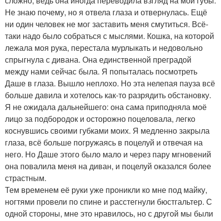
сложно, ведь она иногда переводила взгляд на мои губы.
Не знаю почему, но я отвела глаза и отвернулась. Ещё
ни один человек не мог заставить меня смутиться. Всё-
таки надо было собраться с мыслями. Кошка, на которой
лежала моя рука, перестала мурлыкать и недовольно
спрыгнула с дивана. Она единственной преградой
между нами сейчас была. Я попыталась посмотреть
Даше в глаза. Вышло неплохо. Но эта нелепая пауза всё
больше давила и хотелось как-то разрядить обстановку.
Я не ожидала дальнейшего: она сама приподняла моё
лицо за подбородок и осторожно поцеловала, легко
коснувшись своими губками моих. Я медленно закрыла
глаза, всё больше погружаясь в поцелуй и отвечая на
него. Но Даше этого было мало и через пару мгновений
она повалила меня на диван, и поцелуй оказался более
страстным.
Тем временем её руки уже проникли ко мне под майку,
ногтями провели по спине и расстегнули бюстгальтер. С
одной стороны, мне это нравилось, но с другой мы были