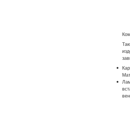
Ком
Так
изд
зав
Кар
Мат
Лам
вст
вен