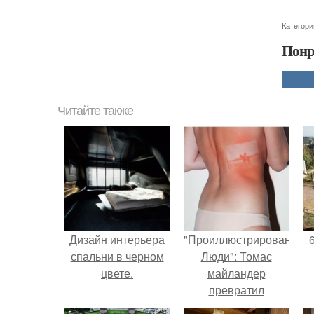
Категори
Понр
Читайте также
Дизайн интерьера
"Проиллюстрированные
спальни в черном
Люди": Томас
цвете.
майландер
превратил
солнечные ожоги в