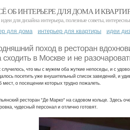
СЁ ОБ ИНТЕРЬЕРЕ ДЛЯ ДОМА И КВАРТИ
идеи для дизайна интерьера, полезные советы, интересны
ер для дома
интерьер для квартиры
идеи ди
одняшний поход в ресторан вдохнови
а сходить в Москве и не разочароват
ж случилось, что мы с мужем оба жуткие непоседы, и с удов
далось посетить уже внушительный список заведений, и удив
 5 мест, о посещении которых трудно пожалеть.
альянский ресторан "Де Марко" на садовом кольце. Здесь оч
ровка, чудесный персонал и отлично готовят.