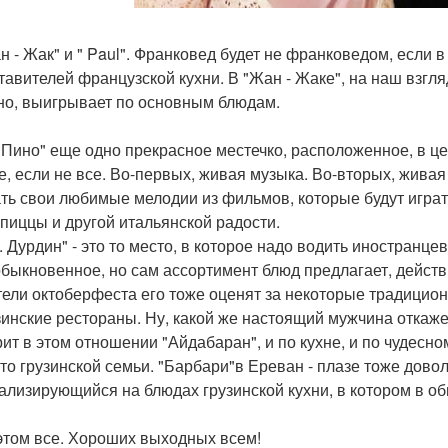
ан - Жак" и " Paul". Франковед будет не франковедом, если в
тавителей французской кухни. В "Жан - Жаке", на наш взгляд,
но, выигрывает по основным блюдам.
а Пино" еще одно прекрасное местечко, расположенное, в ц
е, если не все. Во-первых, живая музыка. Во-вторых, живая 
ть свои любимые мелодии из фильмов, которые будут играт
 пиццы и другой итальянской радости.
в. Дурдин" - это то место, в которое надо водить иностранце
обыкновенное, но сам ассортимент блюд предлагает, действ
ели октоберфеста его тоже оценят за некоторые традицио
узинские рестораны. Ну, какой же настоящий мужчина откаже
ит в этом отношении "Айдабаран", и по кухне, и по чудесно
-то грузинской семьи. "Барбари"в Ереван - плазе тоже дов
ализирующийся на блюдах грузинской кухни, в котором в об
 этом все. Хороших выходных всем!