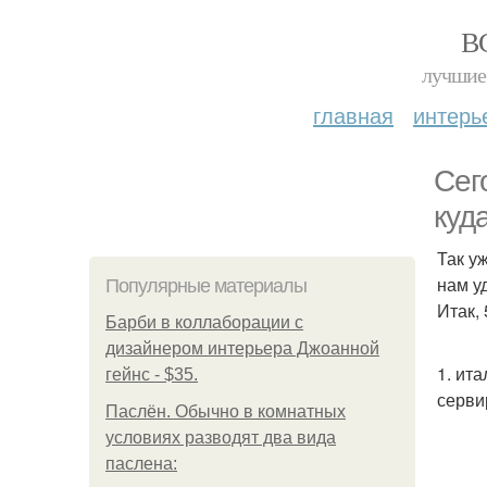
В
лучшие 
главная
интерь
Сег
куд
Так у
нам у
Популярные материалы
Итак,
Барби в коллаборации с
дизайнером интерьера Джоанной
1. ит
гейнс - $35.
серви
Паслён. Обычно в комнатных
условиях разводят два вида
паслена: