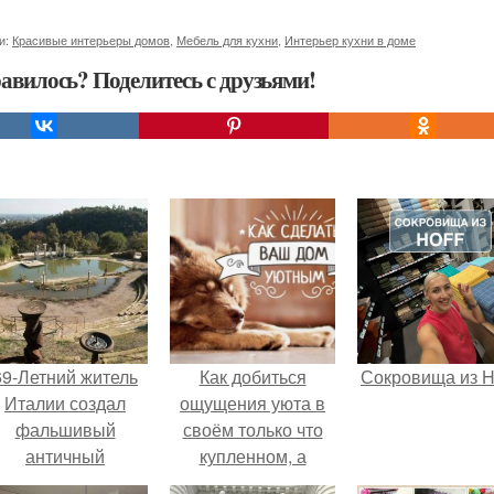
и:
Красивые интерьеры домов
,
Мебель для кухни
,
Интерьер кухни в доме
авилось? Поделитесь с друзьями!
69-Летний житель
Как добиться
Сокровища из Ho
Италии создал
ощущения уюта в
фальшивый
своём только что
античный
купленном, а
амфитеатр и
может, уже