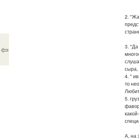
2. "Ж
предс
стран
⇦
3. "Д
много
слуша
сыра,
4. " и
то не
Любит
5. гр
фавор
какой
специ
А, на