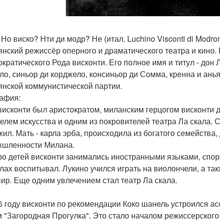
Но виско? Нти ди модр? Не (итал. Luchino Visconti di Modro
янский режиссёр оперного и драматического театра и кино.
ократического Рода висконти. Его полное имя и титул - дон
ло, синьор ди корджело, консиньор ди Сомма, кренна и ань
янской коммунистической партии.
афия:
висконти был аристократом, миланским герцогом висконти 
елем искусства и одним из покровителей театра Ла скала. 
жил. Мать - карла эрба, происходила из богатого семейств
шленности Милана.
о детей висконти занимались иностранными языками, спорт
лах воспитывал. Лукино учился играть на виолончели, а т
ир. Еще одним увлечением стал театр Ла скала.
6 году висконти по рекомендации Коко шанель устроился а
 "Загородная Прогулка". Это стало началом режиссерского 