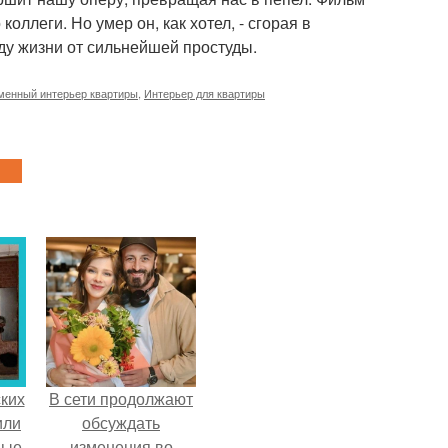
оллеги. Но умер он, как хотел, - сгорая в
оду жизни от сильнейшей простуды.
менный интерьер квартиры
,
Интерьер для квартиры
ких
В сети продолжают
или
обсуждать
ные
изменения во