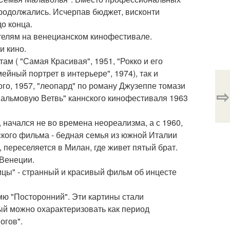
продолжались. Исчерпав бюджет, висконти
о конца.
телям на венецианском кинофестивале.
и кино.
м ( "Самая Красивая", 1951, "Рокко и его
ейный портрет в интерьере", 1974), так и
ого, 1957, "леопард" по роману Джузеппе томази
⇨
 Пальмовую Ветвь" каннского кинофестиваля 1963
 начался не во времена неореализма, а с 1960,
еского фильма - бедная семья из южной Италии
, переселяется в Милан, где живет пятый брат.
 Венеции.
цы" - странный и красивый фильм об инцесте
амю "Посторонний". Эти картины стали
ый можно охарактеризовать как период
огов".