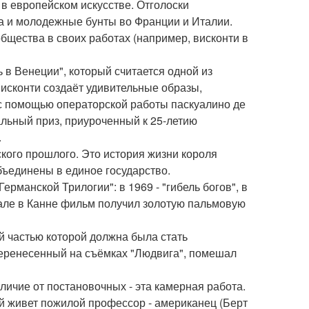
в европейском искусстве. Отголоски
а и молодежные бунты во Франции и Италии.
щества в своих работах (например, висконти в
 в Венеции", который считается одной из
исконти создаёт удивительные образы,
с помощью операторской работы паскуалино де
альный приз, приуроченный к 25-летию
.
кого прошлого. Это история жизни короля
бъединены в единое государство.
манской Трилогии": в 1969 - "гибель богов", в
ивале в Канне фильм получил золотую пальмовую
ой частью которой должна была стать
перенесенный на съёмках "Людвига", помешал
ичие от постановочных - эта камерная работа.
ой живет пожилой профессор - американец (Берт