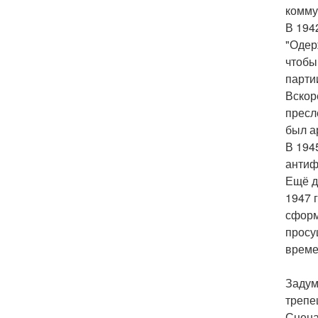
комму
В 194
"Одер
чтобы
парти
Вскор
пресл
был а
В 194
антиф
Ещё д
1947 
сформ
просу
време
Задум
трепе
Сцена