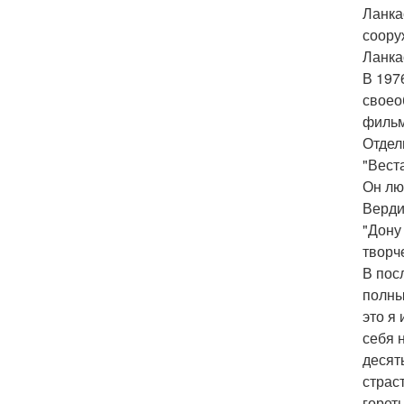
Ланка
соору
Ланка
В 197
своео
фильм
Отдел
"Вест
Он лю
Верди
"Дону
творч
В пос
полны
это я
себя 
десять
страст
горет