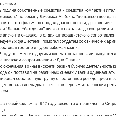
нистами.
2 году на собственные средства и средства компартии Ит
жимость" по роману Джеймса М. Кейна "почтальон всегда з
 снять этот фильм, он продал драгоценности, доставшиеся 
и и "Левые Убеждения" висконти сохранил до конца жизни.
е висконти оказался в рядах антифашистского сопротивлен
едуемых фашистами, помогал солдатам союзнических армий
рестован гестапо и чудом избежал казни.
5 году он вместе с другими кинематографистами выпустил 
ашистском сопротивлении - "Дни Славы".
о окончания войны висконти развил бурную деятельность ка
года он поставил на различных сценах Италии одиннадцать 
ировал собственную труппу с постоянной резиденцией в ри
ществовала двенадцать лет, став первым итальянским ре
нем.
ав новый фильм, в 1947 году висконти отправился на Сици
ща.
рия не было - фильм создавался по сюжету романа верги