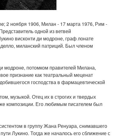
ne; 2 ноября 1906, Милан - 17 марта 1976, Рим -
 Представитель одной из ветвей
 Лукино висконти ди модроне, граф лонате
яделло, миланский патриций. Был членом
ди модроне, потомком правителей Милана,
Свое признание как театральный меценат
а, добившегося господства в фармацевтической
ом, музыкой. Отец их в строгих и твердых
акже композиции. Его любимым писателем был
ссистентом в группу Жана Ренуара, снимавшего
пути Лукино. Тогда же началось его сближение с