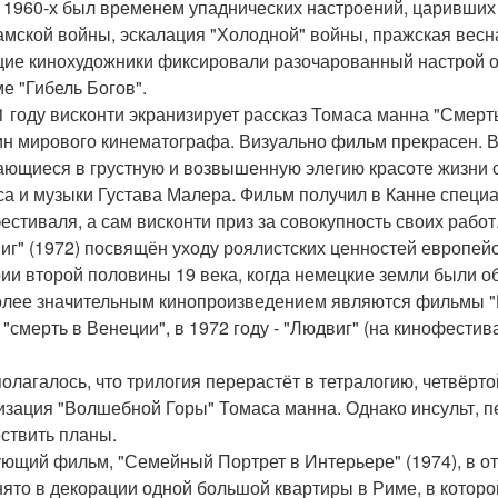
 1960-х был временем упаднических настроений, царивших 
амской войны, эскалация "Холодной" войны, пражская весн
ие кинохудожники фиксировали разочарованный настрой об
е "Гибель Богов".
1 году висконти экранизирует рассказ Томаса манна "Смерть
н мирового кинематографа. Визуально фильм прекрасен. В
ающиеся в грустную и возвышенную элегию красоте жизни 
са и музыки Густава Малера. Фильм получил в Канне специ
естиваля, а сам висконти приз за совокупность своих работ
иг" (1972) посвящён уходу роялистских ценностей европейс
ии второй половины 19 века, когда немецкие земли были о
лее значительным кинопроизведением являются фильмы "Гер
- "смерть в Венеции", в 1972 году - "Людвиг" (на кинофест
олагалось, что трилогия перерастёт в тетралогию, четвёрт
изация "Волшебной Горы" Томаса манна. Однако инсульт, 
ствить планы.
ющий фильм, "Семейный Портрет в Интерьере" (1974), в отл
нято в декорации одной большой квартиры в Риме, в котор