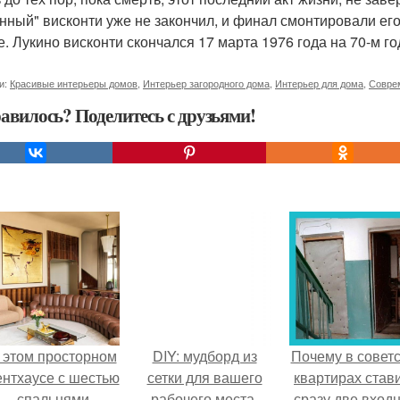
нный" висконти уже не закончил, и финал смонтировали его к
е. Лукино висконти скончался 17 марта 1976 года на 70-м г
и:
Красивые интерьеры домов
,
Интерьер загородного дома
,
Интерьер для дома
,
Совре
авилось? Поделитесь с друзьями!
 этом просторном
DIY: мудборд из
Почему в советс
ентхаусе с шестью
сетки для вашего
квартирах став
спальнями
рабочего места.
сразу две вход