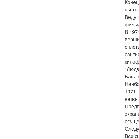
Конец
вьетн
Ведущ
фильм
В 197
верши
сплет
санти
киноф
"Людв
Бавар
Наибо
1971 
ветвь.
Предп
экран
осуще
Следу
Все с