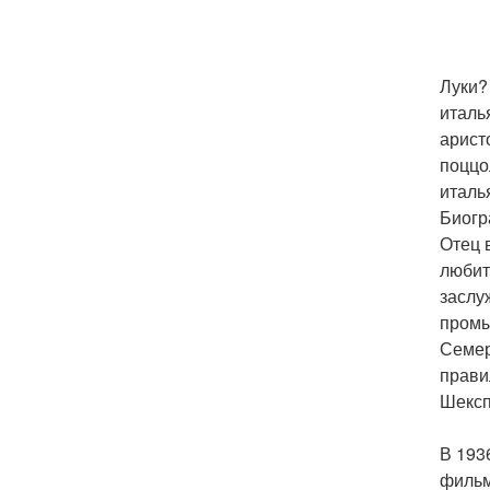
Луки? 
италь
арист
поццо
италь
Биогр
Отец 
любит
заслу
промы
Семер
прави
Шексп
В 193
фильм