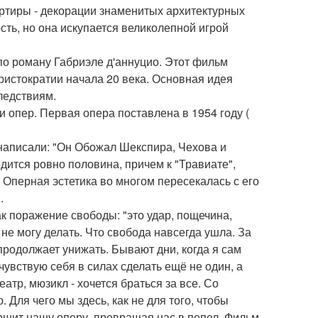
артиры - декорации знаменитых архитектурных
ть, но она искупается великолепной игрой
по роману Габриэле д'аннуцио. Этот фильм
истократии начала 20 века. Основная идея
ледствиям.
и опер. Первая опера поставлена в 1954 году (
 написали: "Он Обожал Шекспира, Чехова и
дится ровно половина, причем к "Травиате",
 Оперная эстетика во многом пересекалась с его
.
ак поражение свободы: "это удар, пощечина,
 не могу делать. Что свобода навсегда ушла. За
продолжает унижать. Бывают дни, когда я сам
чувствую себя в силах сделать ещё не один, а
еатр, мюзикл - хочется браться за все. Со
. Для чего мы здесь, как не для того, чтобы
вершит нашу оперу, превращая нас в пепел. Фильм