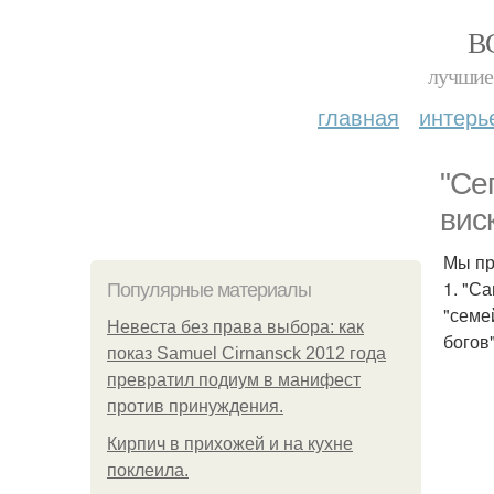
В
лучшие 
главная
интерь
"Се
вис
Мы пр
1. "С
Популярные материалы
"семей
Невеста без права выбора: как
богов"
показ Samuel Cirnansck 2012 года
превратил подиум в манифест
против принуждения.
Кирпич в прихожей и на кухне
поклеила.