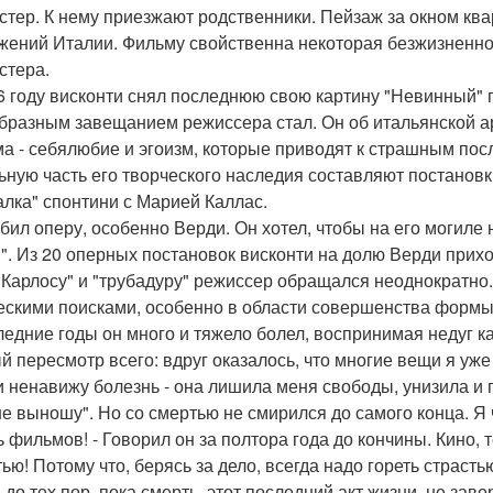
стер. К нему приезжают родственники. Пейзаж за окном кв
жений Италии. Фильму свойственна некоторая безжизненнос
стера.
6 году висконти снял последнюю свою картину "Невинный" 
бразным завещанием режиссера стал. Он об итальянской ар
а - себялюбие и эгоизм, которые приводят к страшным пос
ьную часть его творческого наследия составляют постановк
алка" спонтини с Марией Каллас.
бил оперу, особенно Верди. Он хотел, чтобы на его могиле
". Из 20 оперных постановок висконти на долю Верди прихо
 Карлосу" и "трубадуру" режиссер обращался неоднократно.
ескими поисками, особенно в области совершенства формы
ледние годы он много и тяжело болел, воспринимая недуг к
й пересмотр всего: вдруг оказалось, что многие вещи я уже
 и ненавижу болезнь - она лишила меня свободы, унизила и 
не выношу". Но со смертью не смирился до самого конца. Я 
 фильмов! - Говорил он за полтора года до кончины. Кино, т
ью! Потому что, берясь за дело, всегда надо гореть страстью
ь до тех пор, пока смерть, этот последний акт жизни, не за