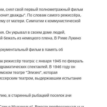
алии, снял свой первый полнометражный фильм
вонит дважды". По словам самого режиссёра,
ему от матери. Симпатии к коммунистической
ия. Он укрывал в своем доме людей,
 бежать из немецкого плена. В Риме Лукино
документальный фильм в память об
к режиссёр театра: с января 1945 по февраль
драматических спектаклей. В 1946 году он
мском театре "Элизео", которая
жиссерским театром, выдержавшим испытание
лию, в старинный рыбацкий поселок ачи
 "Семья Малаволья". Вместо профессиональных