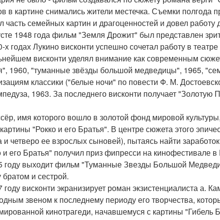
ов в картине снимались жители местечка. Съемки полгода 
л часть семейных картин и драгоценностей и довел работу д
усте 1948 года фильм "Земля Дрожит" был представлен зри
0-х годах Лукино висконти успешно сочетал работу в театре 
ьнейшем висконти уделял внимание как современным сюжета
я", 1960, "туманные звёзды большой медведицы", 1965, "сем
изациям классики ("белые ночи" по повести Ф. М. Достоевск
мпедуза, 1963. За последнего висконти получает "Золотую
сёр, имя которого вошло в золотой фонд мировой культуры,
окартины "Рокко и его Братья". В центре сюжета этого эпич
а и четверо ее взрослых сыновей), пытаясь найти заработок
о и его Братья" получил приз фипресси на кинофестивале в
5 году выходит фильм "Туманные Звезды Большой Медведи
 братом и сестрой.
7 году висконти экранизирует роман экзистенциалиста а. К
одным звеном к последнему периоду его творчества, котор
мированной кинотрагеди, начавшемуся с картины "Гибель Б