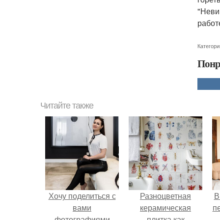
"Неви
работ
Категори
Понр
Читайте также
Хочу поделиться с
Разноцветная
В
вами
керамическая
п
фотографиями
плитка как