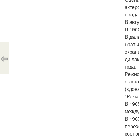
актер
прода
В авг
В 195
В дал
брать
экран
⇦
ди ла
года.
Режис
с кин
(вдов
"Рокк
В 196
между
В 196
перех
костю