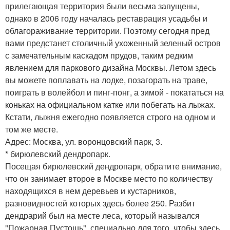
прилегающая территория были весьма запущены,
однако в 2006 году началась реставрация усадьбы и
облагораживание территории. Поэтому сегодня пред
вами предстанет столичный ухоженный зеленый остров
с замечательным каскадом прудов, таким редким
явлением для паркового дизайна Москвы. Летом здесь
вы можете поплавать на лодке, позагорать на траве,
поиграть в волейбол и пинг-понг, а зимой - покататься на
коньках на официальном катке или побегать на лыжах.
Кстати, лыжня ежегодно появляется строго на одном и
том же месте.
Адрес: Москва, ул. воронцовский парк, 3.
* бирюлевский дендропарк.
Посещая бирюлевский дендропарк, обратите внимание,
что он занимает второе в Москве место по количеству
находящихся в нем деревьев и кустарников,
разновидностей которых здесь более 250. Разбит
дендрарий был на месте леса, который назывался
"Пожарная Пустошь", специально для того, чтобы здесь