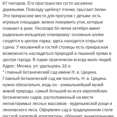
67 гектаров. Его пространство густо засажено
деревьями. Повсюду щебечут птички, прыгают белки.
Это прекрасное место для прогулок с детьми: есть
игровые площадки, можно покормить уток, которые
плавают в реке. Лесопарк 50-летия октября имеет
радиально-кольцевую планировку: основные аллеи
сходятся в центре парка, здесь находится открытая
сцена. У москвичей и гостей столицы есть прекрасная
возможность насладиться природой и тишиной прямо в
центре города. В парке практически всегда мало людей.
Адрес: Москва, ул. удальцова, 22 а.
* главный ботанический сад имени Н. в. Цицина.
Главный ботанический сад им посетить. Н. в. Цицина
нужно обязательно, ведь он - уникальнейший музей
живой природы, самый большой из всех европейских
ботанических садов, расположенный на месте
неповторимых лесных массивов - ерденьевской рощи и
леоновского леса. Оформлен сад в традиционном стиле
русской парковой архитектуры, обладает значительными