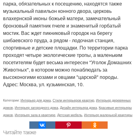
парка, обязательных к посещению, находятся также
музыкальный павильон конного двора, церковь
влахернской иконы божьей матери, замечательный
бронзовый памятник пчеле и знаменитый горбатый
мостик. Вас ждет пикниковый городок на берегу
шибаевского пруда, а рядом - лодочная станция,
спортивные и детские площадки. По территории парка
проходят четыре экологические тропы, а маленьким
посетителям будет весьма интересен "Уголок Домашних
Животных", в котором можно понаблюдать за
высоконогими козами и овцами "царской" породы.
Адрес: Москва, ул. кузьминская, 10.
Категории:
Интерьер для дома
,
Стили интерьеров квартир
,
Интерьер деревянных
домов
,
Интерьер загородного дома
,
Дизайн интерьера дома
,
Красивые интерьеры
домов
,
Интерьер зала в квартире
,
Детская мебель
,
Интерьер маленькой квартиры
Читайте также