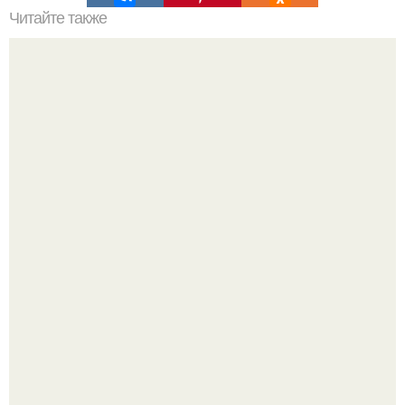
Читайте также
Как приготовить гипс для заливки форм. Как разводить
гипс: Все о приготовлении идеального раствора
Нейросети добрались до семейных чатов, и теперь под
угрозой мамины нервы.