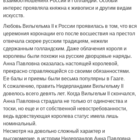
взаимоотношениях России и Голландии. Особый
интерес проявляла княжна к живописи и другим видам
искусств.
Любовь Вильгельма II к России проявилась в том, что вся
церемония коронации его после восшествия на престол
отвечала скорее русским традициям, нежели
сдержанным голландским. Даже облачения короля и
королевы были похожи на русские дворцовые наряды.
Анна Павловна оказалась настоящей королевой,
прекрасно справляющейся со своими обязанностями.
Ее балы и приемы были весьма популярны в Гааге.
К сожалению, править Нидерландами Вильгельму II
довелось всего девять лет. Когда Вильгельм II скончался,
Анна Павловна страдала не только от одиночества и
тоски, но еще и от собственной невостребованности,
ведь вдовствующая королева статус имела лишь
номинальный.
Несмотря на довольно сложный характер и
высокомерие, в истории Нидерландов Анна Павловна