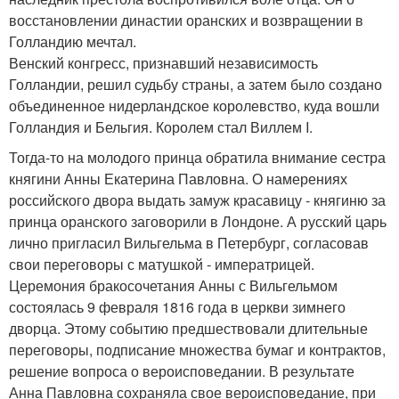
восстановлении династии оранских и возвращении в
Голландию мечтал.
Венский конгресс, признавший независимость
Голландии, решил судьбу страны, а затем было создано
объединенное нидерландское королевство, куда вошли
Голландия и Бельгия. Королем стал Виллем I.
Тогда-то на молодого принца обратила внимание сестра
княгини Анны Екатерина Павловна. О намерениях
российского двора выдать замуж красавицу - княгиню за
принца оранского заговорили в Лондоне. А русский царь
лично пригласил Вильгельма в Петербург, согласовав
свои переговоры с матушкой - императрицей.
Церемония бракосочетания Анны с Вильгельмом
состоялась 9 февраля 1816 года в церкви зимнего
дворца. Этому событию предшествовали длительные
переговоры, подписание множества бумаг и контрактов,
решение вопроса о вероисповедании. В результате
Анна Павловна сохраняла свое вероисповедание, при