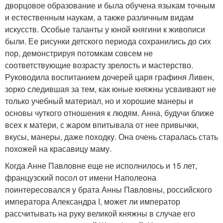
дворцовое образование и была обучена языкам точным
и естественным наукам, а также различным видам
искусств. Особые таланты у юной княгини к живописи
были. Ее рисунки детского периода сохранились до сих
пор, демонстрируя потомкам совсем не
соответствующие возрасту зрелость и мастерство.
Руководила воспитанием дочерей царя графиня Ливен,
зорко следившая за тем, как юные княжны усваивают не
только учебный материал, но и хорошие манеры и
основы чуткого отношения к людям. Анна, будучи ближе
всех к матери, с жаром впитывала от нее привычки,
вкусы, манеры, даже походку. Она очень старалась стать
похожей на красавицу маму.
Когда Анне Павловне еще не исполнилось и 15 лет,
французский посол от имени Наполеона
поинтересовался у брата Анны Павловны, российского
императора Александра I, может ли император
рассчитывать на руку великой княжны в случае его