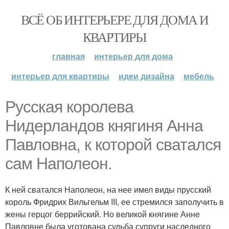
ВСЁ ОБ ИНТЕРЬЕРЕ ДЛЯ ДОМА И
КВАРТИРЫ
главная
интерьер для дома
интерьер для квартиры
идеи дизайна
мебель
Русская королева
Нидерландов княгиня Анна
Павловна, к которой сватался
сам Наполеон.
К ней сватался Наполеон, на нее имел виды прусский
король Фридрих Вильгельм III, ее стремился заполучить в
жены герцог беррийский. Но великой княгине Анне
Павловне была уготована судьба супруги наследного