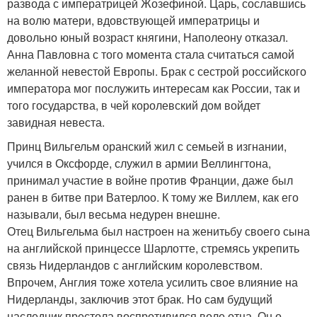
развода с императрицей Жозефиной. Царь, сославшись
на волю матери, вдовствующей императрицы и
довольно юный возраст княгини, Наполеону отказал.
Анна Павловна с того момента стала считаться самой
желанной невестой Европы. Брак с сестрой российского
императора мог послужить интересам как России, так и
того государства, в чей королевский дом войдет
завидная невеста.
Принц Вильгельм оранский жил с семьей в изгнании,
учился в Оксфорде, служил в армии Веллингтона,
принимал участие в войне против Франции, даже был
ранен в битве при Ватерлоо. К тому же Виллем, как его
называли, был весьма недурен внешне.
Отец Вильгельма был настроен на женитьбу своего сына
на английской принцессе Шарлотте, стремясь укрепить
связь Нидерландов с английским королевством.
Впрочем, Англия тоже хотела усилить свое влияние на
Нидерланды, заключив этот брак. Но сам будущий
наследник престола воспротивился воле отца. Он о