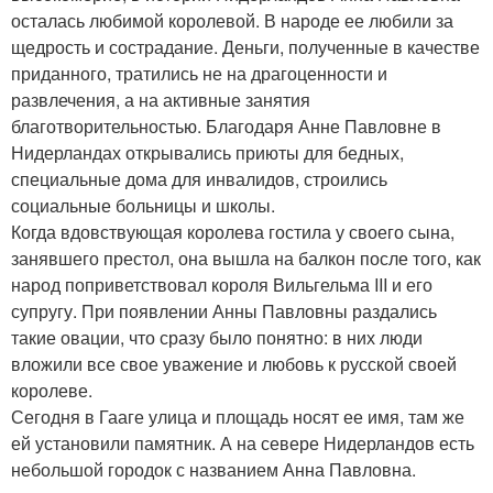
осталась любимой королевой. В народе ее любили за
щедрость и сострадание. Деньги, полученные в качестве
приданного, тратились не на драгоценности и
развлечения, а на активные занятия
благотворительностью. Благодаря Анне Павловне в
Нидерландах открывались приюты для бедных,
специальные дома для инвалидов, строились
социальные больницы и школы.
Когда вдовствующая королева гостила у своего сына,
занявшего престол, она вышла на балкон после того, как
народ поприветствовал короля Вильгельма III и его
супругу. При появлении Анны Павловны раздались
такие овации, что сразу было понятно: в них люди
вложили все свое уважение и любовь к русской своей
королеве.
Сегодня в Гааге улица и площадь носят ее имя, там же
ей установили памятник. А на севере Нидерландов есть
небольшой городок с названием Анна Павловна.