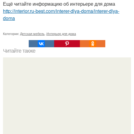
Ещё читайте информацию об интерьере для дома
http://interior.ru-best.com/interer-dlya-doma/interer-dlya-
doma
Категории:
Детская мебель
,
Интерьер для дома
Читайте также
Как научиться вставать по утрам и с удовольствием?