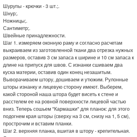
Шурупы - крючки - 3 шт.;.
Шнур;.
Ножницы;.
Сантиметр;.
Швейные принадлежности.
Шаг 1. измеряем оконную раму и согласно расчетам
выкраиваем из заготовленной ткани два отрезка нужных
размеров, оставив 3 см запаса к ширине и 10 см запаса к
длине на припуск для швов. С изнанки сшиваем два
куска материи, оставив один конец незашитым.
Выворачиваем штору, дошиваем и утюжим. Рулонные
шторы изнанку и лицевую сторону имеют. Выберем,
какой стороной наша штора будет висеть к стене и
расстелем ее на ровной поверхности лицевой частью
вниз. Теперь сошьем "Кармашки" для планок: для этого
подогнем края шторы (сверху на 3 см, снизу на 1, 5 см),
прострочим и вставим планки.
Шаг 2. верхняя планка, вшитая в штору - крепительная.