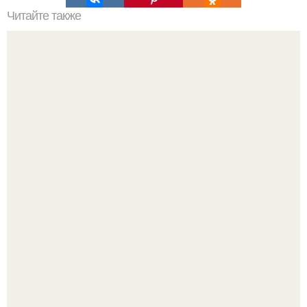
Читайте также
Зачем ехать в Москву этой зимой?
Привет! Хочу поделиться моим давним и очередным
неопубликованным проектом.