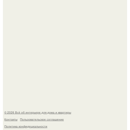
Детали решают всё: выход приянки чопры на показе Dior
обернулся шквалом критики из-за небрежного пошива.
69-Летний житель Италии создал фальшивый античный
амфитеатр и долгое время успешно выдавал его за
настоящее историческое наследие.
© 2026 Всё об интерьере для дома и квартиры
Контакты
Пользовательское соглашение
Политика конфидециальности