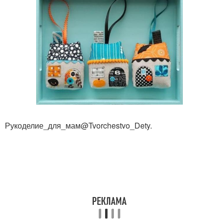
Рукоделие_для_мам@Tvorchestvo_Dety.