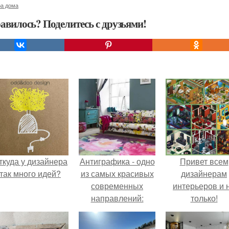
ра дома
авилось? Поделитесь с друзьями!
ткуда у дизайнера
Антиграфика - одно
Привет всем
так много идей?
из самых красивых
дизайнерам
современных
интерьеров и 
направлений:
только!
размытые
акварельные пятна,