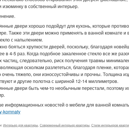
и изюминку в собственный интерьер.
нение.
янные двери хорошо подойдут для кухонь, которые противо
ире. Также эти двери можно применять в ванной комнате и в
текло с напылением.
жно бояться хрупкости дверей, поскольку, благодаря новей
ее в 4-5 раз. Когда подобное закаленное стекло все же разо
х частиц, следовательно, риск получения травмы минимален.
зволяющая осколкам разлететься, благодаря пленке, которая
о очень тяжело, они износоустойчивы и прочны. Толщина из
твуют и другие полотна с шириной 12-14 миллиметров.
янные двери быть чем-то необычным перестали, поэтому и
ир.
е информационных новостей о мебели для ванной комна
y-komnaty
и:
Интерьер для квартиры
,
Современный интерьер квартиры
,
Стили интерьеров кварти