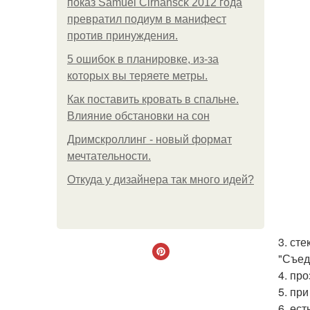
показ Samuel Cirnansck 2012 года
превратил подиум в манифест
против принуждения.
5 ошибок в планировке, из-за
которых вы теряете метры.
Как поставить кровать в спальне.
Влияние обстановки на сон
Дримскроллинг - новый формат
мечтательности.
Откуда у дизайнера так много идей?
3. ст
"Съед
4. пр
5. пр
6. ес