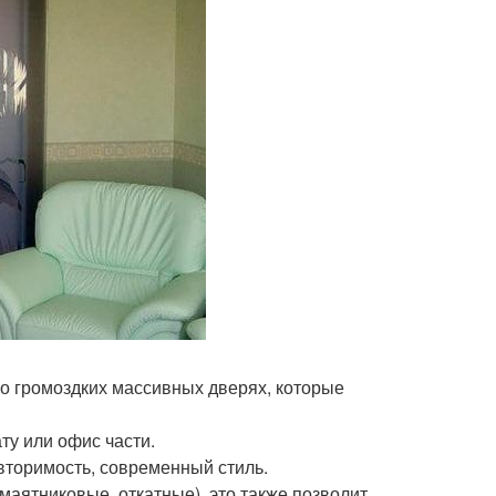
ь о громоздких массивных дверях, которые
ту или офис части.
вторимость, современный стиль.
маятниковые, откатные), это также позволит