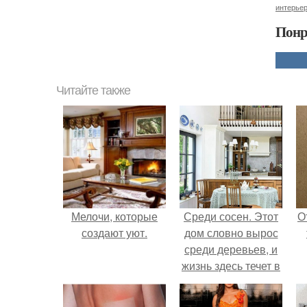
интерье
Понр
Читайте также
Мелочи, которые
Среди сосен. Этот
О
создают уют.
дом словно вырос
среди деревьев, и
жизнь здесь течет в
собственном ритме
- спокойно, без