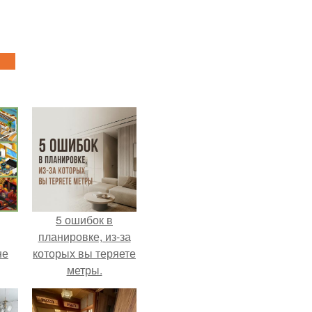
5 ошибок в
планировке, из-за
не
которых вы теряете
метры.