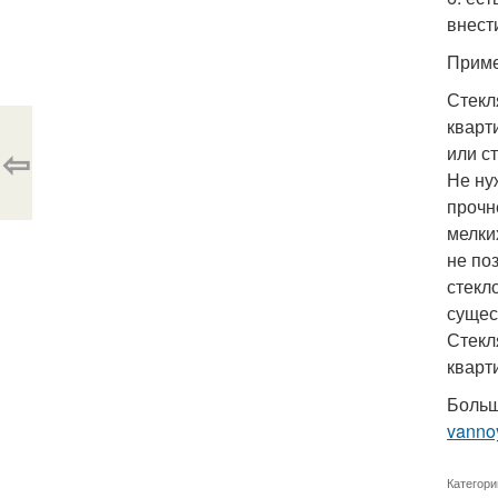
внест
Приме
Стекл
кварт
⇦
или с
Не ну
прочн
мелки
не по
стекл
сущес
Стекл
кварт
Больш
vanno
Категори