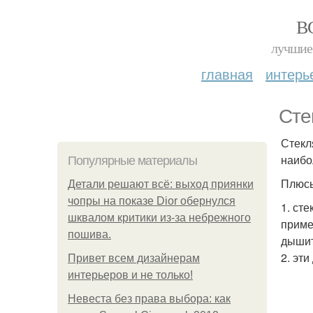
В
лучшие 
главная
интерь
Сте
Стекл
наибо
Популярные материалы
Плюс
Детали решают всё: выход приянки
чопры на показе Dior обернулся
1. ст
шквалом критики из-за небрежного
приме
пошива.
дышит
2. эт
Привет всем дизайнерам
интерьеров и не только!
Невеста без права выбора: как