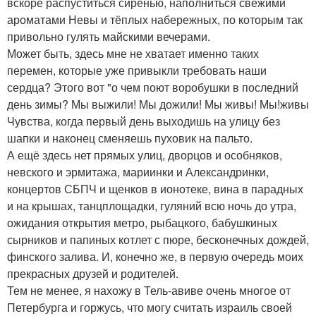
вскоре распуститься сиренью, наполниться свежими
ароматами Невы и тёплых набережных, по которым так
привольно гулять майскими вечерами.
Может быть, здесь мне не хватает именно таких
перемен, которые уже привыкли требовать наши
сердца? Этого вот "о чем поют воробушки в последний
день зимы? Мы выжили! Мы дожили! Мы живы! Мы!живы
Чувства, когда первый день выходишь на улицу без
шапки и наконец сменяешь пуховик на пальто.
А ещё здесь нет прямых улиц, дворцов и особняков,
невского и эрмитажа, мариинки и Александринки,
концертов СБПЧ и щенков в ионотеке, вина в парадных
и на крышах, танцплощадки, гуляний всю ночь до утра,
ожидания открытия метро, рыбацкого, бабушкиных
сырников и папиных котлет с пюре, бесконечных дождей,
финского залива. И, конечно же, в первую очередь моих
прекрасных друзей и родителей.
Тем не менее, я нахожу в Тель-авиве очень многое от
Петербурга и горжусь, что могу считать израиль своей