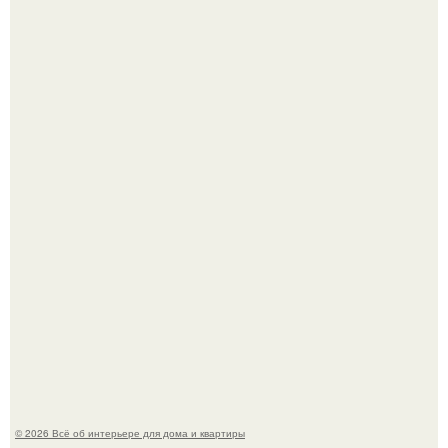
Двухкомнатная квартира в стиле сканди кинфолк и
мебелью 50-х годов в высотке на котельнической.
Это жилой комплекс в Париже, в пригороде нуази - ле -
гран.
© 2026 Всё об интерьере для дома и квартиры