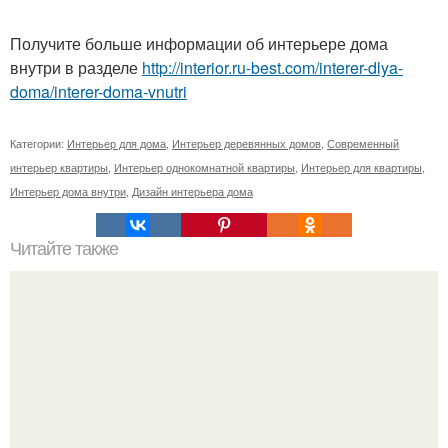
Получите больше информации об интерьере дома
внутри в разделе
http://interior.ru-best.com/interer-dlya-
doma/interer-doma-vnutri
Категории:
Интерьер для дома
,
Интерьер деревянных домов
,
Современный
интерьер квартиры
,
Интерьер однокомнатной квартиры
,
Интерьер для квартиры
,
Интерьер дома внутри
,
Дизайн интерьера дома
Читайте также
9 распространенных ошибок при выборе кухни.