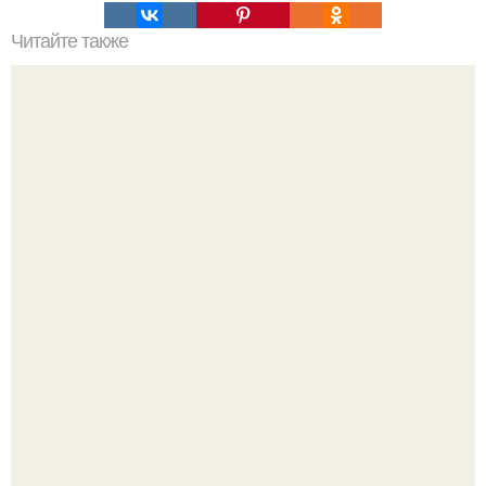
Читайте также
Значение картина с волками. В том случае, если вы
любите вышивать, то наверняка задумывались о том,
что означает та или иная вышитая вами картина.