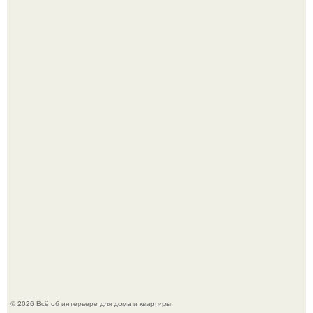
Стильная квартира в светлых приятных тонах.
Преображение в ванной на ул. генерала Григорова, д.
36!
© 2026 Всё об интерьере для дома и квартиры