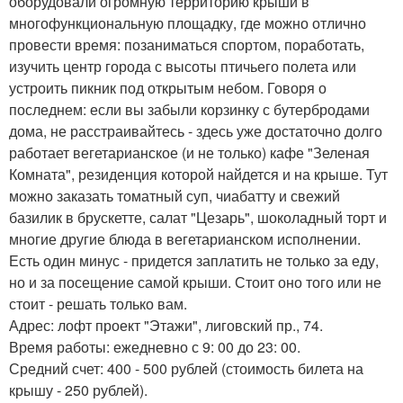
оборудовали огромную территорию крыши в
многофункциональную площадку, где можно отлично
провести время: позаниматься спортом, поработать,
изучить центр города с высоты птичьего полета или
устроить пикник под открытым небом. Говоря о
последнем: если вы забыли корзинку с бутербродами
дома, не расстраивайтесь - здесь уже достаточно долго
работает вегетарианское (и не только) кафе "Зеленая
Комната", резиденция которой найдется и на крыше. Тут
можно заказать томатный суп, чиабатту и свежий
базилик в брускетте, салат "Цезарь", шоколадный торт и
многие другие блюда в вегетарианском исполнении.
Есть один минус - придется заплатить не только за еду,
но и за посещение самой крыши. Стоит оно того или не
стоит - решать только вам.
Адрес: лофт проект "Этажи", лиговский пр., 74.
Время работы: ежедневно с 9: 00 до 23: 00.
Средний счет: 400 - 500 рублей (стоимость билета на
крышу - 250 рублей).