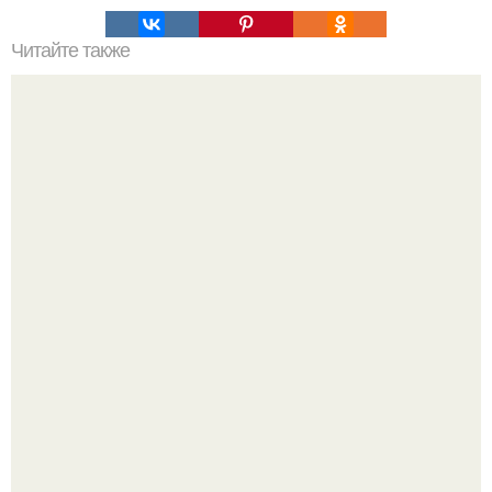
Читайте также
Найдено на просторах интернета.
Дизайн малометражной студии 21, 1 м 2 (24, 9 м 2 с
балконом) в Краснодаре.