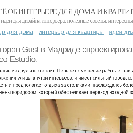
СЁ ОБ ИНТЕРЬЕРЕ ДЛЯ ДОМА И КВАРТИ
идеи для дизайна интерьера, полезные советы, интересны
ер для дома
интерьер для квартиры
идеи ди
торан Gust в Мадриде спроектирова
co Estudio.
ение из двух зон состоит. Первое помещение работает ка
лжения улицы внутри интерьера, и имеет сильный городской
асти и предполагает отдыха за столиками, наслаждаясь бол
нены коридором, который обеспечивает переход из одной з