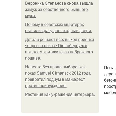
Вероника Степанова снова вышла
замуж за собственного бывшего
мужа.
Почему в советских квартирах
ставили сразу две входные двери.
Детали решают всё: выход приянки
чопры на показе Dior обернулся
шквалом критики из-за небрежного
пошива.
Пытая
Невеста без права выбора: как
дерев
показ Samuel Cirnansck 2012 года
бетон
превратил подиум в манифест
прост
против принуждения.
мебел
Растения как украшения интерьера.