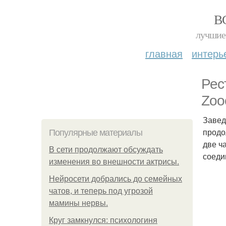
В
лучшие 
главная
интерь
Рес
Zoo
Завед
продо
Популярные материалы
две ч
В сети продолжают обсуждать
соеди
изменения во внешности актрисы.
Нейросети добрались до семейных
чатов, и теперь под угрозой
мамины нервы.
Круг замкнулся: психологиня