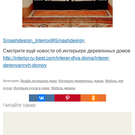
Smashdesign_Interior@Smashdesign
.
Смотрите ещё новости об интерьере деревянных домов
http://interior.ru-best.com/interer-dlya-doma/interer-
derevyannyh-domov
Категории:
Дизайн интерьера дома
,
Интерьер деревянных домов
,
Мебель для
кухни
,
Интерьер кухни в доме
,
Мебель диваны
Читайте также