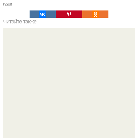
кухни
Читайте также
Куда можно отдать ненужные вещи в Москве?
Визуализация квартиры в ЖК "Булычев".