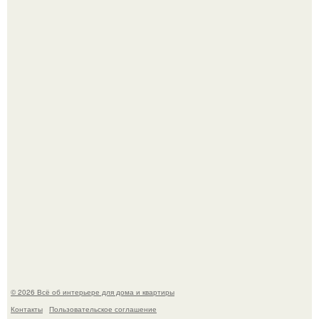
Литературная Москва. Дома - музеи писателей.
Кёнигсберг. Интерьер дома студенческого братства
"Германия".
© 2026 Всё об интерьере для дома и квартиры
Контакты
Пользовательское соглашение