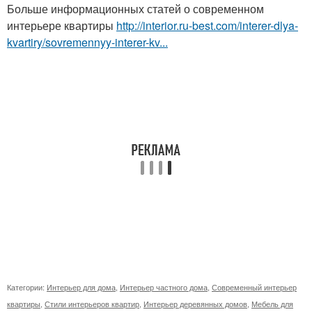
Больше информационных статей о современном
интерьере квартиры
http://interior.ru-best.com/interer-dlya-
kvartiry/sovremennyy-interer-kv...
Категории:
Интерьер для дома
,
Интерьер частного дома
,
Современный интерьер
квартиры
,
Стили интерьеров квартир
,
Интерьер деревянных домов
,
Мебель для