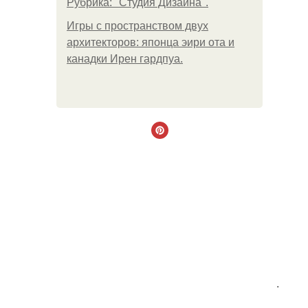
Рубрика: "Студия Дизайна".
Игры с пространством двух
архитекторов: японца эири ота и
канадки Ирен гардпуа.
.