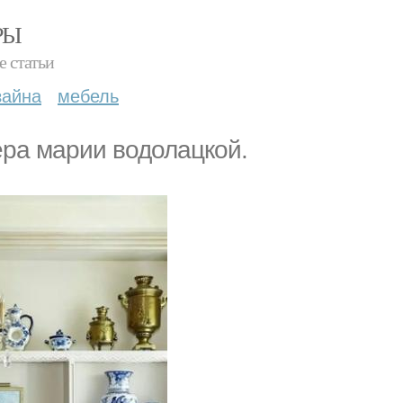
РЫ
е статьи
зайна
мебель
ера марии водолацкой.