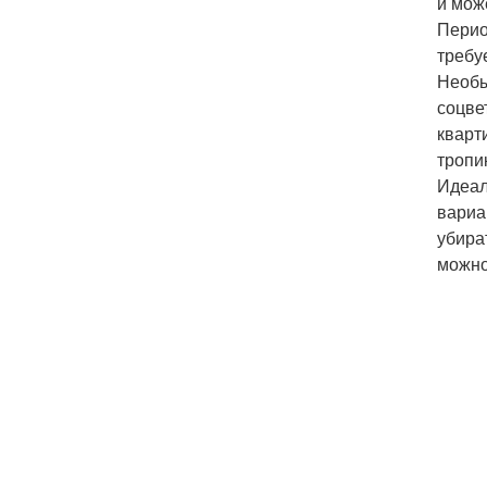
и мож
Перио
требу
Необы
соцве
кварт
тропи
Идеал
вариа
убира
можно