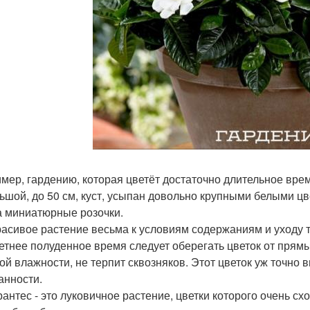
мер, гардению, которая цветёт достаточно длительное время
ьшой, до 50 см, куст, усыпан довольно крупными белыми цв
а миниатюрные розочки.
расивое растение весьма к условиям содержаниям и уходу т
летнее полуденное время следует оберегать цветок от прям
ой влажности, не терпит сквозняков. Этот цветок уж точно 
анности.
антес - это луковичное растение, цветки которого очень схо