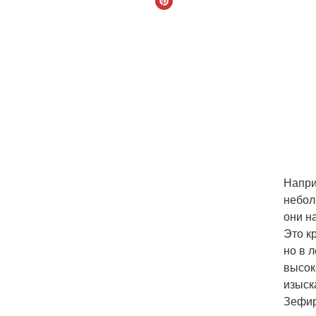
Напри
небол
они н
Это к
но в 
высок
изыск
Зефир