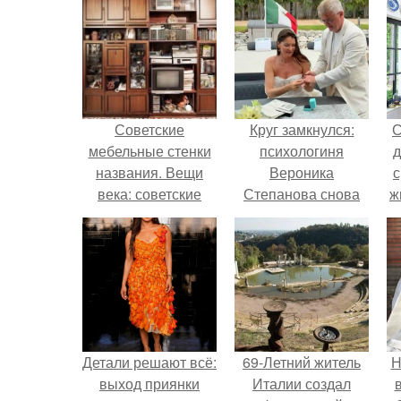
Советские
Круг замкнулся:
С
мебельные стенки
психологиня
д
названия. Вещи
Вероника
с
века: советские
Степанова снова
ж
стенки 80-х.
вышла замуж за
с
собственного
бывшего мужа.
с
Детали решают всё:
69-Летний житель
Н
выход приянки
Италии создал