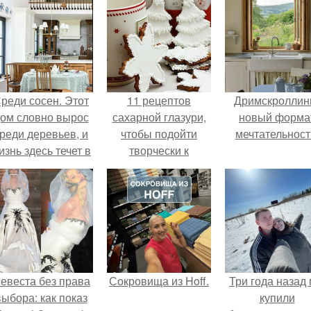
реди сосен. Этот
11 рецептов
Дримскроллинг
ом словно вырос
сахарной глазури,
новый форма
реди деревьев, и
чтобы подойти
мечтательност
изнь здесь течет в
творчески к
обственном ритме
украшению
- спокойно, без
печенюшек.
пешки и лишнего
шума.
евеста без права
Сокровища из Hoff.
Три года назад
выбора: как показ
купили