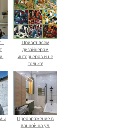
 -
Привет всем
т
дизайнерам
и.
интерьеров и не
только!
 мы
Преображение в
ванной на ул.