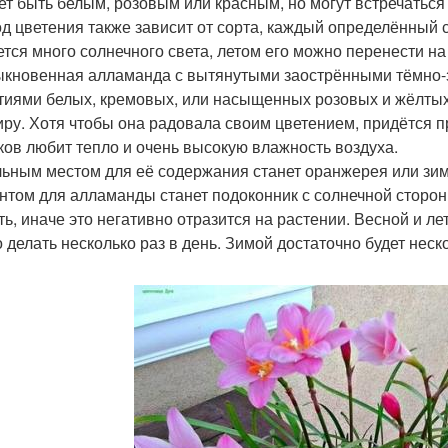
ет быть белым, розовым или красным, но могут встречаться
д цветения также зависит от сорта, каждый определённый 
ется много солнечного света, летом его можно перенести на
кновенная алламанда с вытянутыми заострёнными тёмно-
тиями белых, кремовых, или насыщенных розовых и жёлтых
иру. Хотя чтобы она радовала своим цветением, придётся п
ков любит тепло и очень высокую влажность воздуха.
ьным местом для её содержания станет оранжерея или зи
нтом для алламанды станет подоконник с солнечной стороны,
ть, иначе это негативно отразится на растении. Весной и л
 делать несколько раз в день. Зимой достаточно будет нес