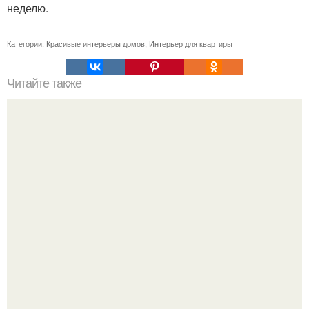
неделю.
Категории:
Красивые интерьеры домов
,
Интерьер для квартиры
Читайте также
Васту по цветам. Секреты васту: цветовая гамма для
комнат.