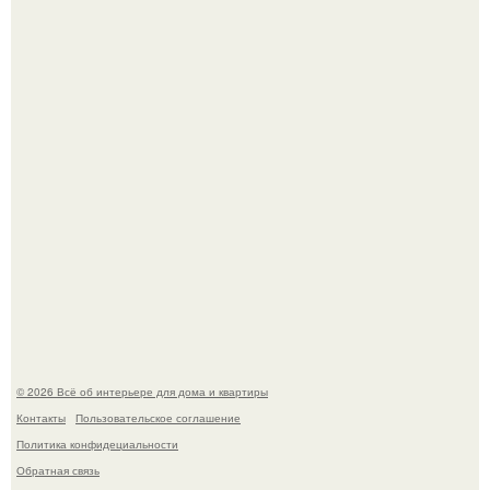
обернулся шквалом критики из-за небрежного пошива.
Невеста без права выбора: как показ Samuel Cirnansck
2012 года превратил подиум в манифест против
принуждения.
© 2026 Всё об интерьере для дома и квартиры
Контакты
Пользовательское соглашение
Политика конфидециальности
Обратная связь