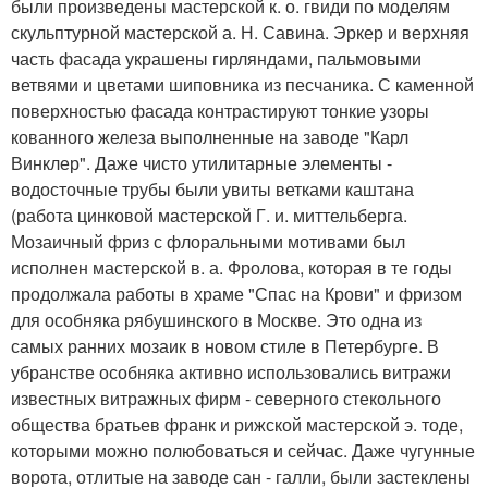
были произведены мастерской к. о. гвиди по моделям
скульптурной мастерской а. Н. Савина. Эркер и верхняя
часть фасада украшены гирляндами, пальмовыми
ветвями и цветами шиповника из песчаника. С каменной
поверхностью фасада контрастируют тонкие узоры
кованного железа выполненные на заводе "Карл
Винклер". Даже чисто утилитарные элементы -
водосточные трубы были увиты ветками каштана
(работа цинковой мастерской Г. и. миттельберга.
Мозаичный фриз с флоральными мотивами был
исполнен мастерской в. а. Фролова, которая в те годы
продолжала работы в храме "Спас на Крови" и фризом
для особняка рябушинского в Москве. Это одна из
самых ранних мозаик в новом стиле в Петербурге. В
убранстве особняка активно использовались витражи
известных витражных фирм - северного стекольного
общества братьев франк и рижской мастерской э. тоде,
которыми можно полюбоваться и сейчас. Даже чугунные
ворота, отлитые на заводе сан - галли, были застеклены