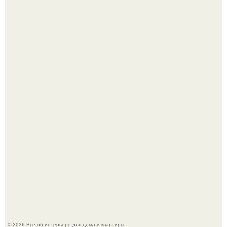
"Проиллюстрированные Люди": Томас майландер
превратил солнечные ожоги в арт - объект.
Детали решают всё: выход приянки чопры на показе Dior
обернулся шквалом критики из-за небрежного пошива.
© 2026 Всё об интерьере для дома и квартиры