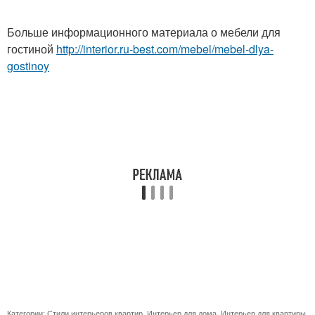
Больше информационного материала о мебели для
гостиной
http://interior.ru-best.com/mebel/mebel-dlya-
gostinoy
Категории:
Стили интерьеров квартир
,
Интерьер для дома
,
Интерьер для квартиры
,