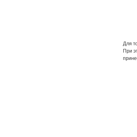
Для т
При э
прине