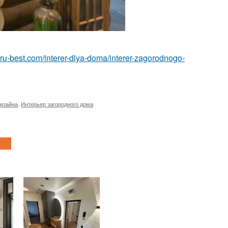
or.ru-best.com/interer-dlya-doma/interer-zagorodnogo-
изайна
,
Интерьер загородного дома