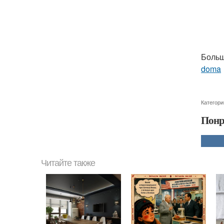
Больш
doma
Категори
Понр
Читайте также