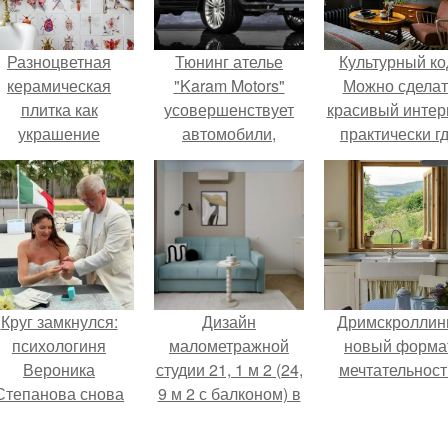
Разноцветная
Тюнинг ателье
Культурный ко
керамическая
"Karam Motors"
Можно сделат
плитка как
усовершенствует
красивый интер
украшение
автомобили,
практически г
интерьера.
мотоциклы, яхты и
угодно.
другую технику.
Круг замкнулся:
Дизайн
Дримскроллинг
психологиня
малометражной
новый форма
Вероника
студии 21, 1 м 2 (24,
мечтательност
Степанова снова
9 м 2 с балконом) в
вышла замуж за
Краснодаре.
собственного