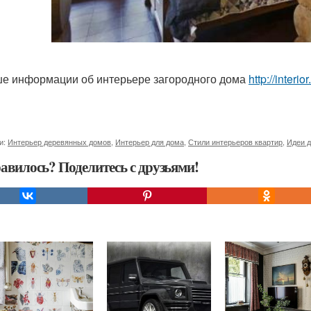
е информации об интерьере загородного дома
http://interi
и:
Интерьер деревянных домов
,
Интерьер для дома
,
Стили интерьеров квартир
,
Идеи д
авилось? Поделитесь с друзьями!