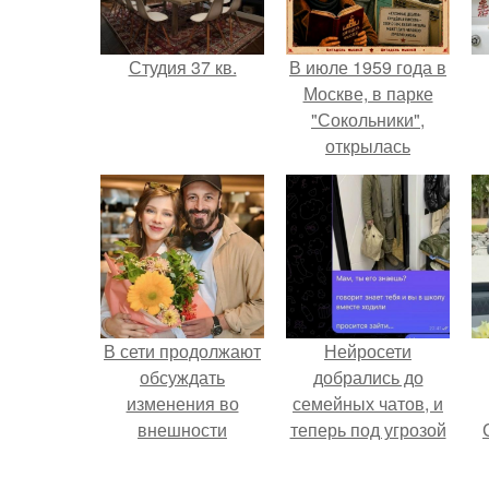
Студия 37 кв.
В июле 1959 года в
Москве, в парке
"Сокольники",
открылась
американская
национальная
выставка.
В сети продолжают
Нейросети
обсуждать
добрались до
изменения во
семейных чатов, и
внешности
теперь под угрозой
актрисы.
мамины нервы.