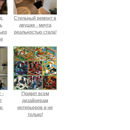
д.
Стильный ремонт в
ь
двушке - мечта
ьер
реальностью стала!
де
 -
Привет всем
т
дизайнерам
и.
интерьеров и не
только!