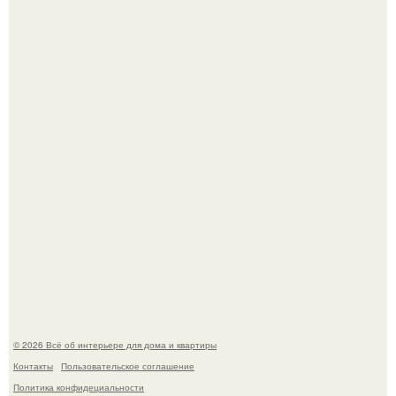
Откуда у дизайнера так много идей?
"Проиллюстрированные Люди": Томас майландер
превратил солнечные ожоги в арт - объект.
© 2026 Всё об интерьере для дома и квартиры
Контакты
Пользовательское соглашение
Политика конфидециальности