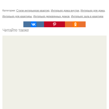
Категории:
Стили интерьеров квартир
,
Интерьер дома внутри
,
Интерьер для дома
,
Интерьер для квартиры
,
Интерьер деревянных домов
,
Интерьер зала в квартире
Читайте также
Советские мебельные стенки названия. Вещи века:
советские стенки 80-х.