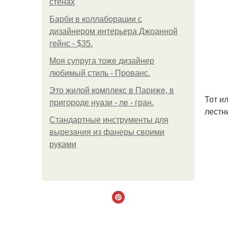
стенах
Барби в коллаборации с
дизайнером интерьера Джоанной
гейнс - $35.
Моя супруга тоже дизайнер
любимый стиль - Прованс.
Это жилой комплекс в Париже, в
Тот и
пригороде нуази - ле - гран.
лестн
Стандартные инструменты для
вырезания из фанеры своими
руками