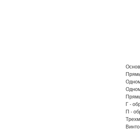
Основ
Прямы
Одном
Одном
Прямы
Г - о
П - о
Трехм
Винто