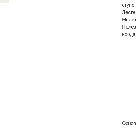
ступен
Лестн
Место
Полез
входа
Основ