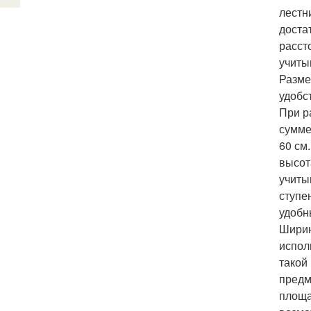
лестн
доста
расст
учиты
Разме
удобс
При р
сумме
60 см
высот
учиты
ступе
удобн
Ширин
испол
такой
предм
площа