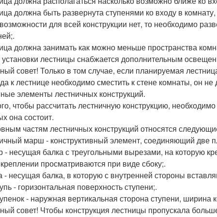
ица должна располагаться насколько возможно ближе ко вх
ица должна быть развернута ступенями ко входу в комнату, 
 возможности для всей конструкции нет, то необходимо разв
ей;.
ица должна занимать как можно меньше пространства комнат
 установки лестницы снабжается дополнительным освещен
ный совет! Только в том случае, если планируемая лестница
ода к лестнице необходимо сместить к стене комнаты, он не
ные элементы лестничных конструкций.
ого, чтобы рассчитать лестничную конструкцию, необходимо
ых она состоит.
овным частям лестничных конструкций относятся следующи
ичный марш - конструктивный элемент, соединяющий две пл
р - несущая балка с треугольными вырезами, на которую кр
 креплении просматриваются при виде сбоку;.
а - несущая балка, в которую с внутренней стороны вставля
упь - горизонтальная поверхность ступени;.
упенок - наружная вертикальная сторона ступени, ширина к
ный совет! Чтобы конструкция лестницы пропускала больше