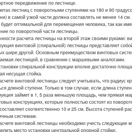
ртное передвижение по лестнице.
четах лестниц с поворотными ступенями на 180 и 90 градусо
ени) в самой узкой части должна составлять не менее 14 см
 будет оптимальной для перемещения человека, так как име
ние по поворотной части лестницы.
нности расчета лестницы на второй этаж своими руками: ви
рукция винтовой (спиральной) лестницы представляет собо
ых шире другой. Основным преимуществом винтовых систе
аемая лестницей, в сравнении с маршевыми аналогами.
становки спиральной конструкции вполне достаточно площа
ая несущая стойка.
асчете винтовой лестницы следует учитывать, что радиус кр
ься длиной ступени. Только в том случае, если длина ступен
рукция займет в 1, 5 раза меньшую площадь, чем прямая ма
товых конструкциях, которые полностью состоят из поворот
 составляет соответственно 10 и 25 см. Высота ступеней 
ичным системам.
асчете винтовой лестницы необходимо учесть следующие 
елить место установки центральной опорной стойки;.