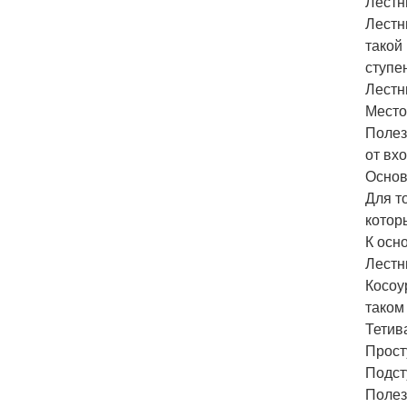
Лестн
Лестн
такой
ступен
Лестн
Место
Полез
от вх
Основ
Для т
котор
К осн
Лестн
Косоу
таком
Тетив
Прост
Подст
Полез