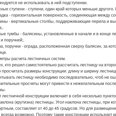
ендуется не использовать в ней подступенки.
ные ступени - ступени, один край которых меньше другого.
дка - горизонтальная поверхность, соединяющая между со
ины - вертикальные столбы, поддерживающие перила и вы
;.
ые тумбы - балясины, установленные в начале и в конце л
 и поручней;.
а, поручни - ограда, расположенная сверху балясин, за ко
ице.
етры расчета лестничных систем.
ех, кто решил самостоятельно рассчитать лестницу на второ
 просчитать размеры конструкции: длину и ширину лестницы
итывать лестницу необходимо последовательно, чтоб не ош
чительные просчеты могут привести к нежелательным посл
мы.
т лестничной конструкции включает в себя несколько пункто
наклона (крутизна) лестницы. Угол наклона лестницы, при к
ртным, составляет от 40 до 45 градусов. Но для размещени
е всегда возможно. Поэтому такие конструкции используют к