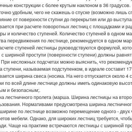
ичные конструкции с более крутым наклоном в 36 градусов.
точно удобным, чего не скажешь о спуске (возможно лишь сп
ояние от поверхности ступни до перекрытия или до выступ
вается при расчете поворотных лестниц с площадками и ра
ры и количество ступеней. Количество ступеней в одном ма
тва передвижения по лестнице, рекомендуется в одном мар
асчете ступеней лестницы руководствуются формулой, кото
 с шириной проступи (поверхности ступени) должны равнять
. При несложных подсчетах можно выяснить, что рекомендуе
а ступени, называемая подступенком, в идеале составит 17
вается ширина свеса (носика. На него отпускается около 4
ни по всей длине лестнице должны иметь одинаковую высо
ым и безопасным;.
а лестничного пролета (марша. Ширина лестницы на второй
ьзования. Нормативами предусмотрена ширина лестничног
 ширине по лестнице возможно перемещение одного - двух 
етов мебели. Однако, для широких лестниц требуется, что
ди. Чаще на практике встречаются лестницы с шириной про