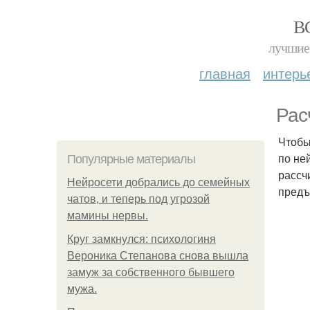
В
лучшие 
главная
интерь
Рас
Чтобы
по не
Популярные материалы
рассч
Нейросети добрались до семейных
предъ
чатов, и теперь под угрозой
мамины нервы.
Круг замкнулся: психологиня
Вероника Степанова снова вышла
замуж за собственного бывшего
мужа.