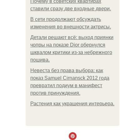
Почему в советских квартирах
ставили сразу две входные двери.
В сети продолжают обсуждать
изменения во внешности актрисы.
Детали решают всё: выход приянки
чопры на показе Dior обернулся
шквалом критики из-за небрежного
пошива.
Невеста без права выбора: как
показ Samuel Cirnansck 2012 года
превратил подиум в манифест
против принуждения.
Растения как украшения интерьера.