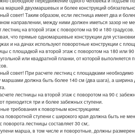
жно свободное передвижение одного человека и подъем по
а маршей двухмаршевых и более конструкций обязательно 
ный совет! Таким образом, если лестница имеет два и бол
чном направлении, между ними должен иметься зазор не ме
т лестниц на второй этаж с поворотом на 90 и 180 градусов.
вая, что прямые одномаршевые конструкции для установки 
джах и на дачах используют поворотные конструкции с пло
ицы с площадкой на второй этаж с поворотом на 180 или 90
угольной или квадратной планки, от которой выполняется 
сов.
ный совет! При расчете лестниц с площадками необходимо 
 маршами должна быть более 140 см (два шага), а ширина
та.
асчете лестницы на второй этаж с поворотом на 90 с забеж
от приходится три и более забежных ступени.
ные требования к повортным конструкциям:
а поворотной ступени с широкого края должна быть не менее
с поворота лестницы составляет 30 см;.
тупени марша, в том числе и поворотные, должны размерен