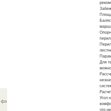
реком
Забеж
Площа
Баляс
марша
Опорн
перил
Перил
лестн
Парам
Для т
можно
Рассч
незна
систе
Расче
Угол 
⇦
комфо
что н