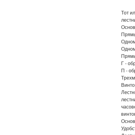
Тот и
лестн
Основ
Прямы
Одном
Одном
Прямы
Г - о
П - о
Трехм
Винто
Лестн
лестн
часов
винто
Основ
Удобс