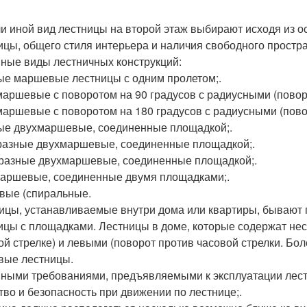
ли иной вид лестницы на второй этаж выбирают исходя из о
ицы, общего стиля интерьера и наличия свободного простра
ные виды лестничных конструкций:
е маршевые лестницы с одним пролетом;.
аршевые с поворотом на 90 градусов с радиусными (повор
аршевые с поворотом на 180 градусов с радиусными (пово
е двухмаршевые, соединенные площадкой;.
бразные двухмаршевые, соединенные площадкой;.
бразные двухмаршевые, соединенные площадкой;.
аршевые, соединенные двумя площадками;.
вые (спиральные.
ицы, устанавливаемые внутри дома или квартиры, бывают п
ицы с площадками. Лестницы в доме, которые содержат не
ой стрелке) и левыми (поворот против часовой стрелки. Бо
вые лестницы.
ными требованиями, предъявляемыми к эксплуатации лест
тво и безопасность при движении по лестнице;.