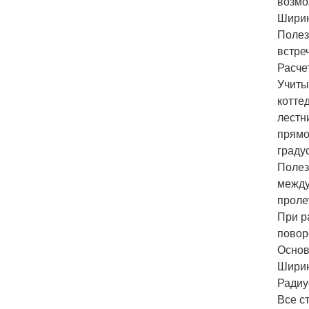
возмо
Ширин
Полез
встре
Расче
Учиты
котте
лестн
прямо
граду
Полез
между
проле
При р
повор
Основ
Ширин
Радиу
Все с