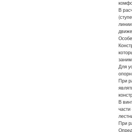
комфо
В рас
(ступ
линии
движе
Особе
Конст
котор
заним
Для у
опорн
При р
являт
конст
В вин
части
лестн
При р
Опред