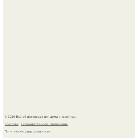
Стильная квартира в светлых приятных тонах.
Преображение в ванной на ул. генерала Григорова, д.
36!
© 2026 Всё об интерьере для дома и квартиры
Контакты
Пользовательское соглашение
Политика конфидециальности