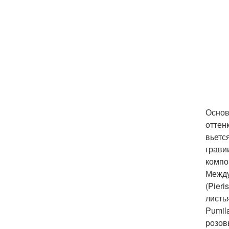
Основ
оттен
вьетс
грави
компо
Между
(Pier
листь
Pumil
розов