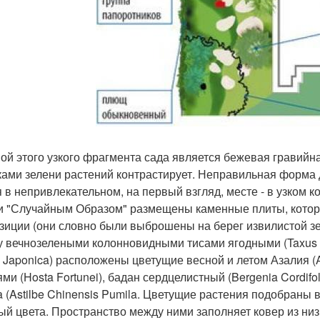
ой этого узкого фрагмента сада является бежевая гравийн
ками зелени растений контрастирует. Неправильная форма до
я в непривлекательном, на первый взгляд, месте - в узком
и "Случайным Образом" размещены каменные плиты, котор
зиции (они словно были выброшены на берег извилистой зе
 вечнозелеными колонновидными тисами ягодными (Taxus Ba
is Japonica) расположены цветущие весной и летом Азалия (
ями (Hosta Fortunei), бадан сердцелистный (Bergenia Cordifo
a (Astilbe Chinensis Pumila. Цветущие растения подобраны
ый цвета. Пространство между ними заполняет ковер из ни