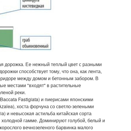
ая дорожка. Ее нежный теплый цвет с разными
рожки способствует тому, что она, как лента,
 коридоре между домом и бетонным забором. В
ые местами "входят" в растительные
леной реки.
ccata Fastigiata) и пиерисами японскими
Azalea), хоста форчуна со светло-зелеными
lia) и невысокая астильба китайская сорта
 в холодной гамме. Доминируют голубой, белый и
зкорослого вечнозеленого барвинка малого