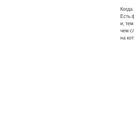
Когда
Есть 
и, те
чем с
на ко